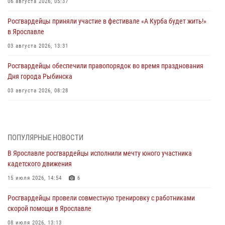
06 августа 2026, 05:37
Росгвардейцы приняли участие в фестивале «А Курба будет жить!»
в Ярославле
03 августа 2026, 13:31
Росгвардейцы обеспечили правопорядок во время празднования
Дня города Рыбинска
03 августа 2026, 08:28
Росгвардейцы обеспечили правопорядок во время празднования
Дня воздушно-десантных войск
03 августа 2026, 07:24
ПОПУЛЯРНЫЕ НОВОСТИ
В Ярославле росгвардейцы исполнили мечту юного участника
Ярославские росгвардейцы за прошедшую неделю совершили
кадетского движения
более 300 выездов по сигналам «тревога»
15 июля 2026, 14:54
6
03 августа 2026, 07:09
Росгвардейцы провели совместную тренировку с работниками
Росгвардейцы оказали помощь беременной женщине во время
скорой помощи в Ярославле
празднования Дня ВДВ в Ярославле
08 июля 2026, 13:13
03 августа 2026, 06:20