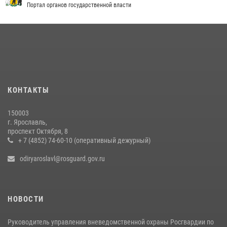
мотоциклисту в Ярославле
Портал органов государственной власти
20 июля 2026, 11:56
Росгвардейцы обеспечили правопорядок во время крестного хода
в Ярославской области
27 июля 2026, 07:05
ЯРОСЛАВСКИЕ РОСГВАРДЕЙЦЫ ЗА ПРОШЕДШУЮ НЕДЕЛЮ
КОНТАКТЫ
СОВЕРШИЛИ БОЛЕЕ 300 ВЫЕЗДОВ ПО СИГНАЛАМ «ТРЕВОГА»
20 июля 2026, 14:51
150003
г. Ярославль,
Центральный округ Росгвардии отмечает 105-летие
проспект Октября, 8
+ 7 (4852) 74-60-10 (оперативный дежурный)
15 июля 2026, 11:06
odiryaroslavl@rosguard.gov.ru
НОВОСТИ
Руководитель управления вневедомственной охраны Росгвардии по