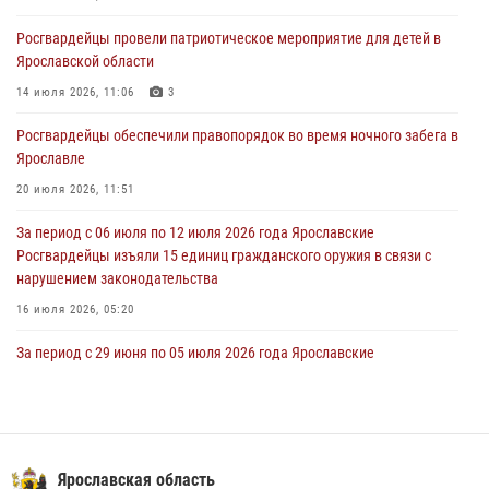
Росгвардейцы провели патриотическое мероприятие для детей в
За период с 20 июля по 26 июля 2026 года Ярославские
Ярославской области
Росгвардейцы изъяли 41 единицу гражданского оружия в связи с
нарушением законодательства
14 июля 2026, 11:06
3
30 июля 2026, 11:51
Росгвардейцы обеспечили правопорядок во время ночного забега в
Ярославле
В региональном управлении Росгвардии состоялся молебен,
приуроченный к празднику Крещения Руси
20 июля 2026, 11:51
28 июля 2026, 14:56
1
За период с 06 июля по 12 июля 2026 года Ярославские
Росгвардейцы изъяли 15 единиц гражданского оружия в связи с
нарушением законодательства
16 июля 2026, 05:20
За период с 29 июня по 05 июля 2026 года Ярославские
Росгвардейцы изъяли 20 единиц гражданского оружия в связи с
нарушением законодательства
09 июля 2026, 11:12
Росгвардейцы оказали помощь пострадавшему в ДТП
Ярославская область