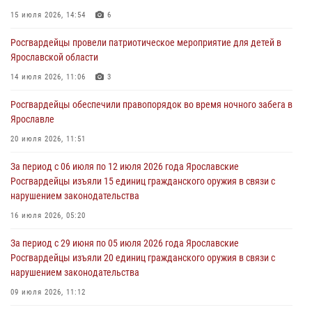
15 июля 2026, 14:54
6
03 августа 2026, 07:09
Росгвардейцы провели патриотическое мероприятие для детей в
Росгвардейцы оказали помощь беременной женщине во время
Ярославской области
празднования Дня ВДВ в Ярославле
14 июля 2026, 11:06
3
03 августа 2026, 06:20
Росгвардейцы обеспечили правопорядок во время ночного забега в
За период с 20 июля по 26 июля 2026 года Ярославские
Ярославле
Росгвардейцы изъяли 41 единицу гражданского оружия в связи с
нарушением законодательства
20 июля 2026, 11:51
30 июля 2026, 11:51
За период с 06 июля по 12 июля 2026 года Ярославские
Росгвардейцы изъяли 15 единиц гражданского оружия в связи с
В региональном управлении Росгвардии состоялся молебен,
нарушением законодательства
приуроченный к празднику Крещения Руси
16 июля 2026, 05:20
28 июля 2026, 14:56
1
За период с 29 июня по 05 июля 2026 года Ярославские
Росгвардейцы изъяли 20 единиц гражданского оружия в связи с
нарушением законодательства
09 июля 2026, 11:12