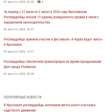
07 августа 2026, 06:43
2
За период с 27 июля по 2 августа 2026 года Ярославские
Росгвардейцы изъяли 15 единиц гражданского оружия в связи с
нарушением законодательства
06 августа 2026, 05:37
Росгвардейцы приняли участие в фестивале «А Курба будет жить!»
в Ярославле
03 августа 2026, 13:31
Росгвардейцы обеспечили правопорядок во время празднования
Дня города Рыбинска
03 августа 2026, 08:28
Росгвардейцы обеспечили правопорядок во время празднования
Дня воздушно-десантных войск
03 августа 2026, 07:24
ПОПУЛЯРНЫЕ НОВОСТИ
В Ярославле росгвардейцы исполнили мечту юного участника
Ярославские росгвардейцы за прошедшую неделю совершили
кадетского движения
более 300 выездов по сигналам «тревога»