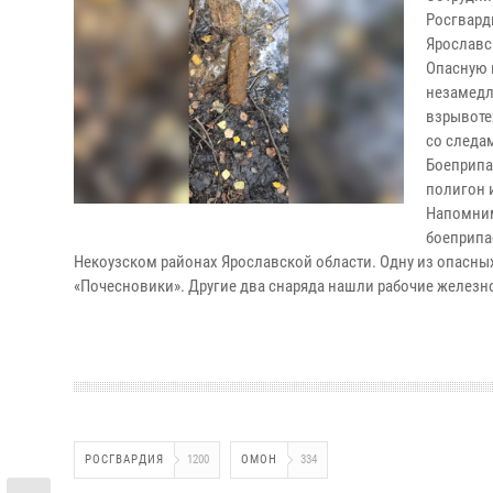
Росгвард
Ярославс
Опасную 
незамедл
взрывоте
со следа
Боеприпа
полигон 
Напомним
боеприпа
Некоузском районах Ярославской области. Одну из опасных
«Почесновики». Другие два снаряда нашли рабочие железн
РОСГВАРДИЯ
1200
ОМОН
334