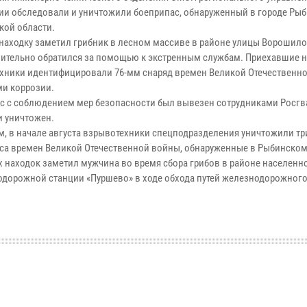
ии обследовали и уничтожили боеприпас, обнаруженный в городе Ры
кой области.
находку заметил грибник в лесном массиве в районе улицы Ворошило
ительно обратился за помощью к экстренным службам. Приехавшие н
хники идентифицировали 76-мм снаряд времен Великой Отечественн
ми коррозии.
с с соблюдением мер безопасности был вывезен сотрудниками Росгв
и уничтожен.
, в начале августа взрывотехники спецподразделения уничтожили тр
са времен Великой Отечественной войны, обнаруженные в Рыбинском
 находок заметил мужчина во время сбора грибов в районе населенно
одорожной станции «Пуршево» в ходе обхода путей железнодорожного