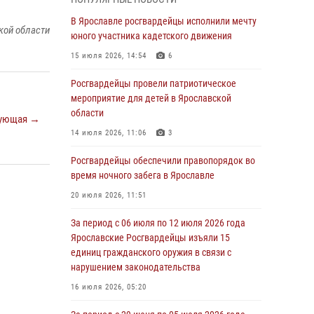
03 августа 2026, 08:28
В Ярославле росгвардейцы исполнили мечту
кой области
Росгвардейцы обеспечили правопорядок во
юного участника кадетского движения
время празднования Дня воздушно-
15 июля 2026, 14:54
6
десантных войск
Росгвардейцы провели патриотическое
03 августа 2026, 07:24
мероприятие для детей в Ярославской
Ярославские росгвардейцы за прошедшую
области
ующая →
неделю совершили более 300 выездов по
14 июля 2026, 11:06
3
сигналам «тревога»
Росгвардейцы обеспечили правопорядок во
03 августа 2026, 07:09
время ночного забега в Ярославле
Росгвардейцы оказали помощь беременной
20 июля 2026, 11:51
женщине во время празднования Дня ВДВ в
Ярославле
За период с 06 июля по 12 июля 2026 года
Ярославские Росгвардейцы изъяли 15
03 августа 2026, 06:20
единиц гражданского оружия в связи с
За период с 20 июля по 26 июля 2026 года
нарушением законодательства
Ярославские Росгвардейцы изъяли 41
16 июля 2026, 05:20
единицу гражданского оружия в связи с
нарушением законодательства