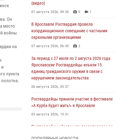
(видео)
бинск
07 августа 2026, 09:30
9
1
ва. Он
В Ярославле Росгвардия провела
а место
координационное совещание с частными
ой войны
охранными организациями
ардии на
07 августа 2026, 06:43
2
За период с 27 июля по 2 августа 2026 года
и
Ярославские Росгвардейцы изъяли 15
 и
единиц гражданского оружия в связи с
го пункта
нарушением законодательства
 полотна.
06 августа 2026, 05:37
Росгвардейцы приняли участие в фестивале
«А Курба будет жить!» в Ярославле
03 августа 2026, 13:31
Росгвардейцы обеспечили правопорядок во
время празднования Дня города Рыбинска
ПОПУЛЯРНЫЕ НОВОСТИ