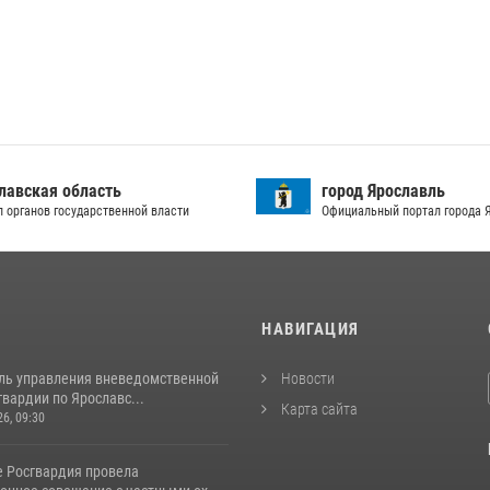
лавская область
город Ярославль
л органов государственной власти
Официальный портал города 
И
НАВИГАЦИЯ
ль управления вневедомственной
Новости
вардии по Ярославс...
Карта сайта
26, 09:30
е Росгвардия провела