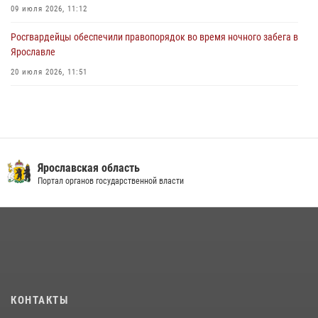
09 июля 2026, 11:12
Росгвардейцы обеспечили правопорядок во время ночного забега в
Ярославле
20 июля 2026, 11:51
Росгвардейцы оказали помощь пострадавшему в ДТП
мотоциклисту в Ярославле
20 июля 2026, 11:56
Центральный округ Росгвардии отмечает 105-летие
Ярославская область
Портал органов государственной власти
15 июля 2026, 11:06
ЯРОСЛАВСКИЕ РОСГВАРДЕЙЦЫ ЗА ПРОШЕДШУЮ НЕДЕЛЮ
СОВЕРШИЛИ БОЛЕЕ 300 ВЫЕЗДОВ ПО СИГНАЛАМ «ТРЕВОГА»
20 июля 2026, 14:51
Росгвардейцы обеспечили правопорядок во время крестного хода
в Ярославской области
КОНТАКТЫ
27 июля 2026, 07:05