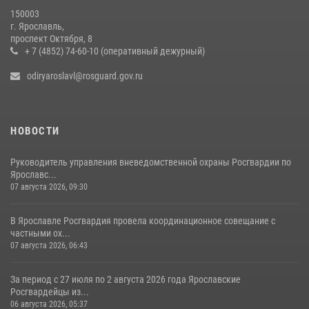
150003
РОСГВАРДЕЙЦЫ ОБЕСПЕЧИЛИ БЕЗОПАСНОСТЬ ВО ВРЕМЯ
г. Ярославль,
ПРОВЕДЕНИЯ РЯДА МЕРОПРИЯТИЙ В ЯРОСЛАВСКОЙ ОБЛАСТИ
проспект Октября, 8
+ 7 (4852) 74-60-10 (оперативный дежурный)
20 июля 2026, 11:31
1
odiryaroslavl@rosguard.gov.ru
НОВОСТИ
Руководитель управления вневедомственной охраны Росгвардии по
Ярославс...
07 августа 2026, 09:30
В Ярославле Росгвардия провела координационное совещание с
частными ох...
07 августа 2026, 06:43
За период с 27 июля по 2 августа 2026 года Ярославские
Росгвардейцы из...
06 августа 2026, 05:37