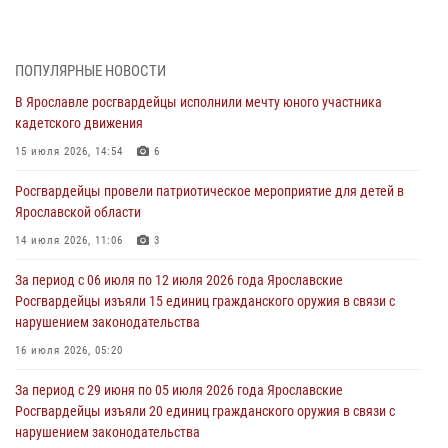
Росгвардейцы обеспечили правопорядок во время празднования
Дня воздушно-десантных войск
03 августа 2026, 07:24
ПОПУЛЯРНЫЕ НОВОСТИ
В Ярославле росгвардейцы исполнили мечту юного участника
Ярославские росгвардейцы за прошедшую неделю совершили
кадетского движения
более 300 выездов по сигналам «тревога»
15 июля 2026, 14:54
6
03 августа 2026, 07:09
Росгвардейцы провели патриотическое мероприятие для детей в
Росгвардейцы оказали помощь беременной женщине во время
Ярославской области
празднования Дня ВДВ в Ярославле
14 июля 2026, 11:06
3
03 августа 2026, 06:20
За период с 06 июля по 12 июля 2026 года Ярославские
За период с 20 июля по 26 июля 2026 года Ярославские
Росгвардейцы изъяли 15 единиц гражданского оружия в связи с
Росгвардейцы изъяли 41 единицу гражданского оружия в связи с
нарушением законодательства
нарушением законодательства
16 июля 2026, 05:20
30 июля 2026, 11:51
За период с 29 июня по 05 июля 2026 года Ярославские
В региональном управлении Росгвардии состоялся молебен,
Росгвардейцы изъяли 20 единиц гражданского оружия в связи с
приуроченный к празднику Крещения Руси
нарушением законодательства
28 июля 2026, 14:56
1