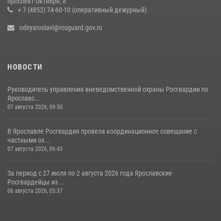
проспект Октября, 8
+ 7 (4852) 74-60-10 (оперативный дежурный)
20 июля 2026, 11:31
1
odiryaroslavl@rosguard.gov.ru
НОВОСТИ
Руководитель управления вневедомственной охраны Росгвардии по
Ярославс...
07 августа 2026, 09:30
В Ярославле Росгвардия провела координационное совещание с
частными ох...
07 августа 2026, 06:43
За период с 27 июля по 2 августа 2026 года Ярославские
Росгвардейцы из...
06 августа 2026, 05:37