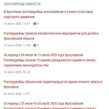
03 августа 2026, 07:24
ПОПУЛЯРНЫЕ НОВОСТИ
В Ярославле росгвардейцы исполнили мечту юного участника
Ярославские росгвардейцы за прошедшую неделю совершили
кадетского движения
более 300 выездов по сигналам «тревога»
15 июля 2026, 14:54
6
03 августа 2026, 07:09
Росгвардейцы провели патриотическое мероприятие для детей в
Росгвардейцы оказали помощь беременной женщине во время
Ярославской области
празднования Дня ВДВ в Ярославле
14 июля 2026, 11:06
3
03 августа 2026, 06:20
За период с 06 июля по 12 июля 2026 года Ярославские
За период с 20 июля по 26 июля 2026 года Ярославские
Росгвардейцы изъяли 15 единиц гражданского оружия в связи с
Росгвардейцы изъяли 41 единицу гражданского оружия в связи с
нарушением законодательства
нарушением законодательства
16 июля 2026, 05:20
30 июля 2026, 11:51
Росгвардейцы обеспечили правопорядок во время ночного забега в
В региональном управлении Росгвардии состоялся молебен,
Ярославле
приуроченный к празднику Крещения Руси
20 июля 2026, 11:51
28 июля 2026, 14:56
1
За период с 29 июня по 05 июля 2026 года Ярославские
Росгвардейцы изъяли 20 единиц гражданского оружия в связи с