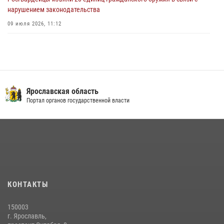
нарушением законодательства
09 июля 2026, 11:12
Росгвардейцы оказали помощь пострадавшему в ДТП
мотоциклисту в Ярославле
20 июля 2026, 11:56
Центральный округ Росгвардии отмечает 105-летие
Ярославская область
Портал органов государственной власти
15 июля 2026, 11:06
Росгвардейцы обеспечили правопорядок во время крестного хода
в Ярославской области
27 июля 2026, 07:05
ЯРОСЛАВСКИЕ РОСГВАРДЕЙЦЫ ЗА ПРОШЕДШУЮ НЕДЕЛЮ
СОВЕРШИЛИ БОЛЕЕ 300 ВЫЕЗДОВ ПО СИГНАЛАМ «ТРЕВОГА»
КОНТАКТЫ
20 июля 2026, 14:51
150003
РОСГВАРДЕЙЦЫ ОБЕСПЕЧИЛИ БЕЗОПАСНОСТЬ ВО ВРЕМЯ
г. Ярославль,
ПРОВЕДЕНИЯ РЯДА МЕРОПРИЯТИЙ В ЯРОСЛАВСКОЙ ОБЛАСТИ