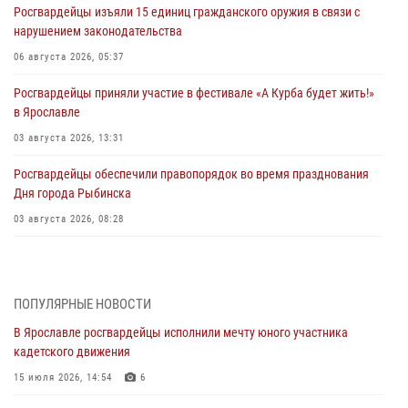
Росгвардейцы изъяли 15 единиц гражданского оружия в связи с
нарушением законодательства
06 августа 2026, 05:37
Росгвардейцы приняли участие в фестивале «А Курба будет жить!»
в Ярославле
03 августа 2026, 13:31
Росгвардейцы обеспечили правопорядок во время празднования
Дня города Рыбинска
03 августа 2026, 08:28
Росгвардейцы обеспечили правопорядок во время празднования
Дня воздушно-десантных войск
03 августа 2026, 07:24
ПОПУЛЯРНЫЕ НОВОСТИ
В Ярославле росгвардейцы исполнили мечту юного участника
Ярославские росгвардейцы за прошедшую неделю совершили
кадетского движения
более 300 выездов по сигналам «тревога»
15 июля 2026, 14:54
6
03 августа 2026, 07:09