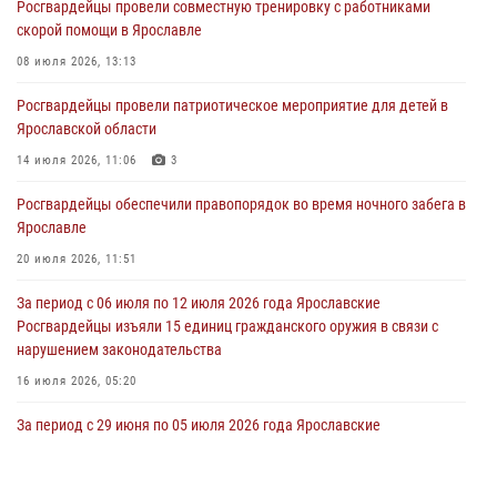
Росгвардейцы провели совместную тренировку с работниками
Росгвардейцы оказали помощь беременной женщине во время
скорой помощи в Ярославле
празднования Дня ВДВ в Ярославле
08 июля 2026, 13:13
03 августа 2026, 06:20
Росгвардейцы провели патриотическое мероприятие для детей в
За период с 20 июля по 26 июля 2026 года Ярославские
Ярославской области
Росгвардейцы изъяли 41 единицу гражданского оружия в связи с
нарушением законодательства
14 июля 2026, 11:06
3
30 июля 2026, 11:51
Росгвардейцы обеспечили правопорядок во время ночного забега в
Ярославле
В региональном управлении Росгвардии состоялся молебен,
приуроченный к празднику Крещения Руси
20 июля 2026, 11:51
28 июля 2026, 14:56
1
За период с 06 июля по 12 июля 2026 года Ярославские
Росгвардейцы изъяли 15 единиц гражданского оружия в связи с
нарушением законодательства
16 июля 2026, 05:20
За период с 29 июня по 05 июля 2026 года Ярославские
Росгвардейцы изъяли 20 единиц гражданского оружия в связи с
нарушением законодательства