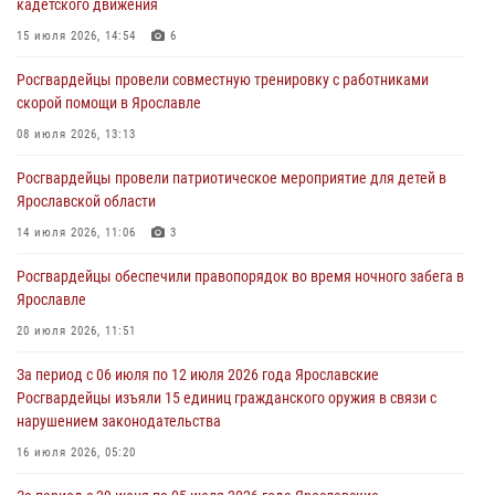
кадетского движения
более 300 выездов по сигналам «тревога»
15 июля 2026, 14:54
6
03 августа 2026, 07:09
Росгвардейцы провели совместную тренировку с работниками
Росгвардейцы оказали помощь беременной женщине во время
скорой помощи в Ярославле
празднования Дня ВДВ в Ярославле
08 июля 2026, 13:13
03 августа 2026, 06:20
Росгвардейцы провели патриотическое мероприятие для детей в
За период с 20 июля по 26 июля 2026 года Ярославские
Ярославской области
Росгвардейцы изъяли 41 единицу гражданского оружия в связи с
нарушением законодательства
14 июля 2026, 11:06
3
30 июля 2026, 11:51
Росгвардейцы обеспечили правопорядок во время ночного забега в
Ярославле
В региональном управлении Росгвардии состоялся молебен,
приуроченный к празднику Крещения Руси
20 июля 2026, 11:51
28 июля 2026, 14:56
1
За период с 06 июля по 12 июля 2026 года Ярославские
Росгвардейцы изъяли 15 единиц гражданского оружия в связи с
нарушением законодательства
16 июля 2026, 05:20