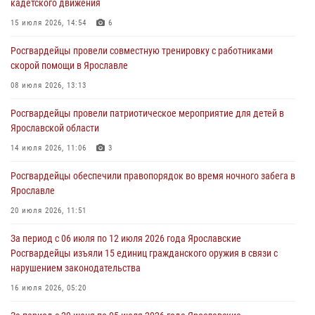
кадетского движения
более 300 выездов по сигналам «тревога»
15 июля 2026, 14:54
6
03 августа 2026, 07:09
Росгвардейцы провели совместную тренировку с работниками
Росгвардейцы оказали помощь беременной женщине во время
скорой помощи в Ярославле
празднования Дня ВДВ в Ярославле
08 июля 2026, 13:13
03 августа 2026, 06:20
Росгвардейцы провели патриотическое мероприятие для детей в
За период с 20 июля по 26 июля 2026 года Ярославские
Ярославской области
Росгвардейцы изъяли 41 единицу гражданского оружия в связи с
нарушением законодательства
14 июля 2026, 11:06
3
30 июля 2026, 11:51
Росгвардейцы обеспечили правопорядок во время ночного забега в
Ярославле
В региональном управлении Росгвардии состоялся молебен,
приуроченный к празднику Крещения Руси
20 июля 2026, 11:51
28 июля 2026, 14:56
1
За период с 06 июля по 12 июля 2026 года Ярославские
Росгвардейцы изъяли 15 единиц гражданского оружия в связи с
нарушением законодательства
16 июля 2026, 05:20