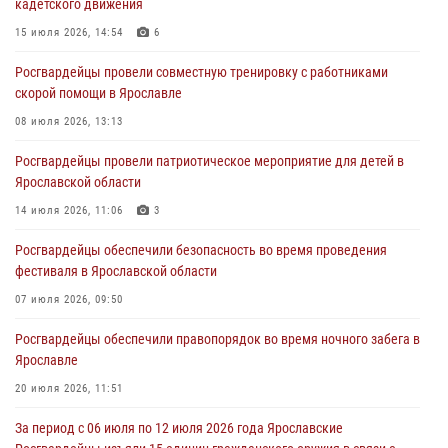
кадетского движения
нарушением законодательства
15 июля 2026, 14:54
6
30 июля 2026, 11:51
Росгвардейцы провели совместную тренировку с работниками
В региональном управлении Росгвардии состоялся молебен,
скорой помощи в Ярославле
приуроченный к празднику Крещения Руси
08 июля 2026, 13:13
28 июля 2026, 14:56
1
Росгвардейцы провели патриотическое мероприятие для детей в
Ярославские росгвардейцы за прошедшую неделю совершили
Ярославской области
более 250 выездов по сигналам «Тревога»
14 июля 2026, 11:06
3
27 июля 2026, 08:59
Росгвардейцы обеспечили безопасность во время проведения
Росгвардейцы обеспечили правопорядок во время массового
фестиваля в Ярославской области
забега в Ярославле
07 июля 2026, 09:50
27 июля 2026, 07:16
Росгвардейцы обеспечили правопорядок во время ночного забега в
Ярославле
20 июля 2026, 11:51
За период с 06 июля по 12 июля 2026 года Ярославские