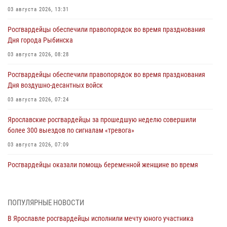
03 августа 2026, 13:31
Росгвардейцы обеспечили правопорядок во время празднования
Дня города Рыбинска
03 августа 2026, 08:28
Росгвардейцы обеспечили правопорядок во время празднования
Дня воздушно-десантных войск
03 августа 2026, 07:24
Ярославские росгвардейцы за прошедшую неделю совершили
более 300 выездов по сигналам «тревога»
03 августа 2026, 07:09
Росгвардейцы оказали помощь беременной женщине во время
празднования Дня ВДВ в Ярославле
03 августа 2026, 06:20
ПОПУЛЯРНЫЕ НОВОСТИ
За период с 20 июля по 26 июля 2026 года Ярославские
В Ярославле росгвардейцы исполнили мечту юного участника
Росгвардейцы изъяли 41 единицу гражданского оружия в связи с