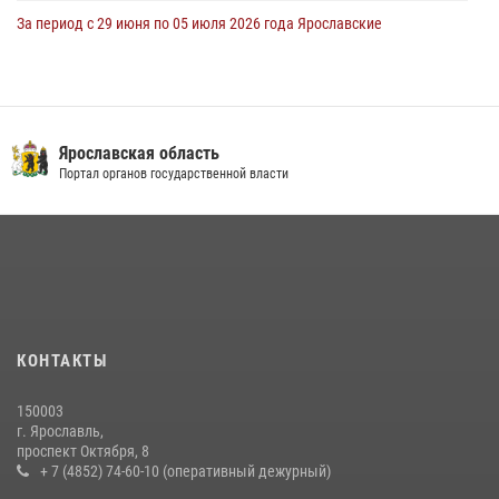
За период с 29 июня по 05 июля 2026 года Ярославские
Росгвардейцы изъяли 20 единиц гражданского оружия в связи с
нарушением законодательства
09 июля 2026, 11:12
Росгвардейцы оказали помощь пострадавшему в ДТП
Ярославская область
мотоциклисту в Ярославле
Портал органов государственной власти
20 июля 2026, 11:56
Росгвардейцы обеспечили правопорядок во время крестного хода
в Ярославской области
27 июля 2026, 07:05
ЯРОСЛАВСКИЕ РОСГВАРДЕЙЦЫ ЗА ПРОШЕДШУЮ НЕДЕЛЮ
КОНТАКТЫ
СОВЕРШИЛИ БОЛЕЕ 300 ВЫЕЗДОВ ПО СИГНАЛАМ «ТРЕВОГА»
20 июля 2026, 14:51
150003
г. Ярославль,
Центральный округ Росгвардии отмечает 105-летие
проспект Октября, 8
+ 7 (4852) 74-60-10 (оперативный дежурный)
15 июля 2026, 11:06