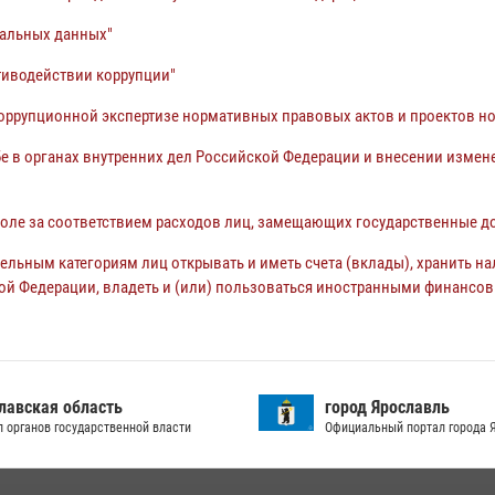
альных данных"
тиводействии коррупции"
оррупционной экспертизе нормативных правовых актов и проектов н
е в органах внутренних дел Российской Федерации и внесении измен
оле за соответствием расходов лиц, замещающих государственные до
дельным категориям лиц открывать и иметь счета (вклады), хранить 
кой Федерации, владеть и (или) пользоваться иностранными финансо
лавская область
город Ярославль
л органов государственной власти
Официальный портал города 