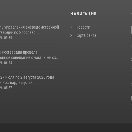
И
НАВИГАЦИЯ
ль управления вневедомственной
Новости
вардии по Ярославс...
Карта сайта
26, 09:30
е Росгвардия провела
онное совещание с частными ох...
26, 06:43
 27 июля по 2 августа 2026 года
 Росгвардейцы из...
26, 05:37