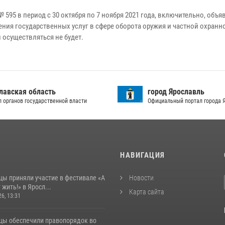
 № 595 в период с 30 октября по 7 ноября 2021 года, включительно, о
ния государственных услуг в сфере оборота оружия и частной охран
осуществляться не будет.
лавская область
город Ярославль
л органов государственной власти
Официальный портал города 
И
НАВИГАЦИЯ
цы приняли участие в фестивале «А
Новости
 жить!» в Яросл...
Карта сайта
26, 13:31
цы обеспечили правопорядок во