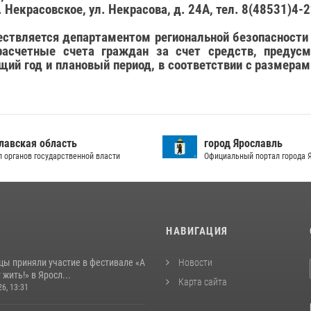
 Некрасовское, ул. Некрасова, д. 24А, тел. 8(48531)4-
ствляется департаментом региональной безопасности 
расчетные счета граждан за счет средств, предус
щий год и плановый период, в соответствии с размер
лавская область
город Ярославль
л органов государственной власти
Официальный портал города 
И
НАВИГАЦИЯ
цы приняли участие в фестивале «А
Новости
 жить!» в Яросл...
Карта сайта
26, 13:31