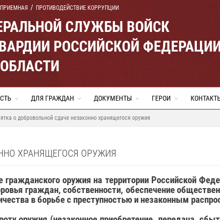
 ПРИЕМНАЯ
ПРОТИВОДЕЙСТВИЕ КОРРУПЦИИ
ЕРАЛЬНОЙ СЛУЖБЫ ВОЙСК
ВАРДИИ РОССИЙСКОЙ ФЕДЕРАЦИ
 ОБЛАСТИ
СТЬ
ДЛЯ ГРАЖДАН
ДОКУМЕНТЫ
ГЕРОИ
КОНТАКТ
ятка о добровольной сдаче незаконно хранящегося оружия
ННО ХРАНЯЩЕГОСЯ ОРУЖИЯ
е гражданского оружия на территории Российской Фе
ровья граждан, собственности, обеспечение обществен
ичества в борьбе с преступностью и незаконным распро
оту оружия (незаконное приобретение, передача, сбыт