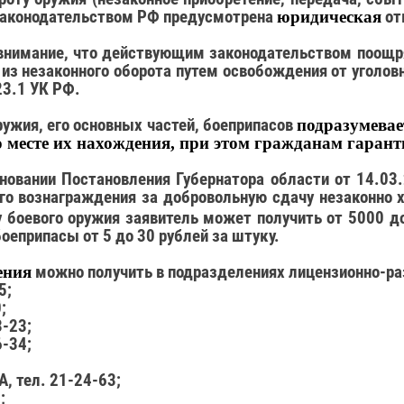
законодательством РФ предусмотрена
юридическая
от
внимание, что действующим законодательством поощря
з незаконного оборота путем освобождения от уголов
23.1 УК РФ.
ружия, его основных частей, боеприпасов
подразумевае
о месте их нахождения,
при этом гражданам гарант
сновании Постановления Губернатора области от 14.0
 вознаграждения за добровольную сдачу незаконно х
 боевого оружия заявитель может получить от 5000 д
оеприпасы от 5 до 30 рублей за штуку.
ения
можно получить в подразделениях лицензионно-ра
5;
;
3-23;
6-34;
А, тел. 21-24-63;
;