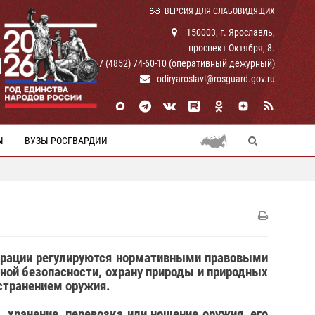
ВЕРСИЯ ДЛЯ СЛАБОВИДЯЩИХ
150003, г. Ярославль,
проспект Октября, 8.
И
+ 7 (4852) 74-60-10 (оперативный дежурный)
odiryaroslavl@rosguard.gov.ru
Ы
ВУЗЫ РОСГВАРДИИ
дерации регулируются нормативными правовыми
ной безопасности, охрану природы и природных
странением оружия.
, хранение, перевозка или ношение оружия, его