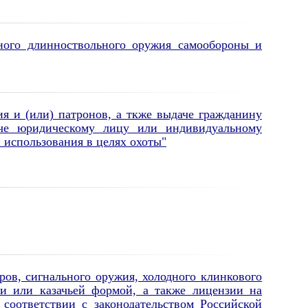
ного длинноствольного оружия самообороны
и
 и (или) патронов, а ткже выдаче гражданину
че юридическому лицу или индивидуальному
 использования в целях охоты"
ов, сигнального оружия, холодного клинкового
и или казачьей формой, а также лицензии на
 соответствии с законодательством Российской