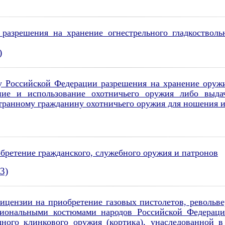
разрешения на хранение огнестрельного гладкостволь
)
 Российской Федерации разрешения на хранение оружия
ние и использование охотничьего оружия либо выда
ранному гражданину охотничьего оружия для ношения и
бретение гражданского, служебного оружия и патронов
3)
цензии на приобретение газовых пистолетов, револьвер
циональными костюмами народов Российской Федераци
ного клинкового оружия (кортика), унаследованной в