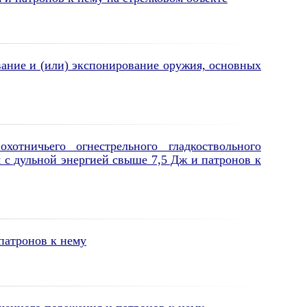
ание и (или) экспонирование оружия, основных
тничьего огнестрельного гладкоствольного
 с дульной энергией свыше 7,5 Дж и патронов к
патронов к нему