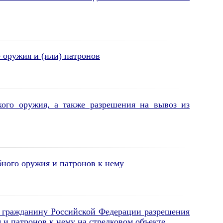
 оружия и (или) патронов
ого оружия, а также разрешения на вывоз из
ного оружия и патронов к нему
и гражданину Российской Федерации разрешения
 и патронов к нему на стрелковом объекте