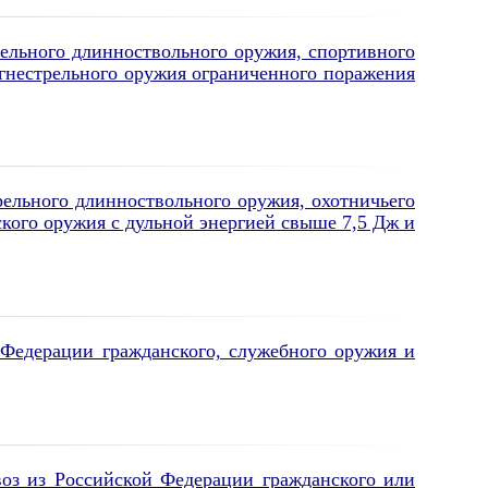
ельного длинноствольного оружия, спортивного
огнестрельного оружия ограниченного поражения
ельного длинноствольного оружия, охотничьего
ского оружия с дульной энергией свыше 7,5 Дж и
Федерации гражданского, служебного оружия и
оз из Российской Федерации гражданского или