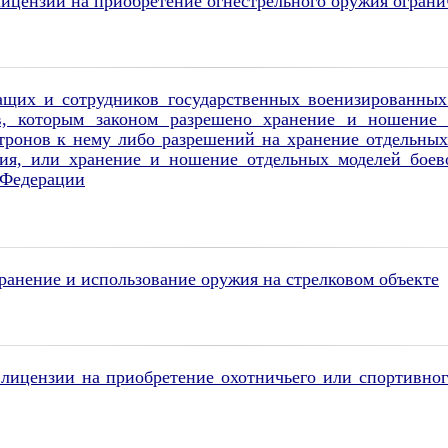
ицензии на приобретение огнестрельного оружия ограни
щих и сотрудников государственных военизированных 
в, которым законом разрешено хранение и ношение
атронов к нему либо разрешений на хранение отдельных
ния, или хранение и ношение отдельных моделей боево
 Федерации
анение и использование оружия на стрелковом объекте
лицензии на приобретение охотничьего или спортивног