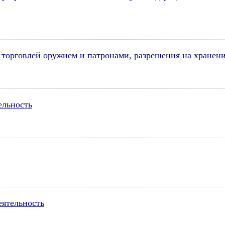
торговлей оружием и патронами, разрешения на хранени
ельность
еятельность