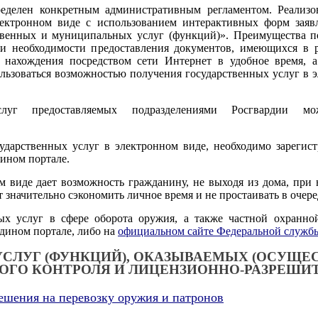
ределен конкретным административным регламентом. Реализо
ектронном виде с использованием интерактивных форм заяв
венных и муниципальных услуг (функций)». Преимущества по
ии необходимости предоставления документов, имеющихся в р
и нахождения посредством сети Интернет в удобное время, 
льзоваться возможностью получения государственных услуг в 
услуг предоставляемых подразделениями Росгвардии 
ударственных услуг в электронном виде, необходимо зарегис
ином портале.
 виде дает возможность гражданину, не выходя из дома, при 
 значительно сэкономить личное время и не простаивать в очере
ых услуг в сфере оборота оружия, а также частной охранно
дином портале, либо на
официальном сайте Федеральной службы
УСЛУГ (ФУНКЦИЙ), ОКАЗЫВАЕМЫХ (ОСУЩЕ
ОГО КОНТРОЛЯ И ЛИЦЕНЗИОННО-РАЗРЕШИ
ешения на перевозку оружия и патронов