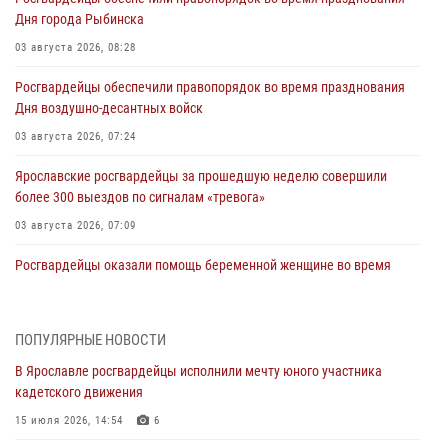
Дня города Рыбинска
03 августа 2026, 08:28
Росгвардейцы обеспечили правопорядок во время празднования
Дня воздушно-десантных войск
03 августа 2026, 07:24
Ярославские росгвардейцы за прошедшую неделю совершили
более 300 выездов по сигналам «тревога»
03 августа 2026, 07:09
Росгвардейцы оказали помощь беременной женщине во время
празднования Дня ВДВ в Ярославле
03 августа 2026, 06:20
ПОПУЛЯРНЫЕ НОВОСТИ
За период с 20 июля по 26 июля 2026 года Ярославские
В Ярославле росгвардейцы исполнили мечту юного участника
Росгвардейцы изъяли 41 единицу гражданского оружия в связи с
кадетского движения
нарушением законодательства
15 июля 2026, 14:54
6
30 июля 2026, 11:51