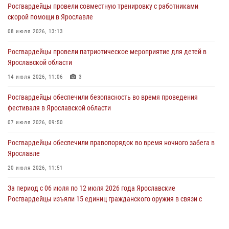
Росгвардейцы провели совместную тренировку с работниками
В региональном управлении Росгвардии состоялся молебен,
скорой помощи в Ярославле
приуроченный к празднику Крещения Руси
08 июля 2026, 13:13
28 июля 2026, 14:56
1
Росгвардейцы провели патриотическое мероприятие для детей в
Ярославские росгвардейцы за прошедшую неделю совершили
Ярославской области
более 250 выездов по сигналам «Тревога»
14 июля 2026, 11:06
3
27 июля 2026, 08:59
Росгвардейцы обеспечили безопасность во время проведения
Росгвардейцы обеспечили правопорядок во время массового
фестиваля в Ярославской области
забега в Ярославле
07 июля 2026, 09:50
27 июля 2026, 07:16
Росгвардейцы обеспечили правопорядок во время ночного забега в
Ярославле
20 июля 2026, 11:51
За период с 06 июля по 12 июля 2026 года Ярославские
Росгвардейцы изъяли 15 единиц гражданского оружия в связи с
нарушением законодательства
16 июля 2026, 05:20