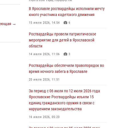
03 августа 2026, 08:28
В Ярославле росгвардейцы исполнили мечту
Росгвардейцы обеспечили правопорядок во
юного участника кадетского движения
время празднования Дня воздушно-
15 июля 2026, 14:54
6
ующая →
десантных войск
Росгвардейцы провели патриотическое
03 августа 2026, 07:24
мероприятие для детей в Ярославской
Ярославские росгвардейцы за прошедшую
области
неделю совершили более 300 выездов по
14 июля 2026, 11:06
3
сигналам «тревога»
Росгвардейцы обеспечили правопорядок во
03 августа 2026, 07:09
время ночного забега в Ярославле
Росгвардейцы оказали помощь беременной
20 июля 2026, 11:51
женщине во время празднования Дня ВДВ в
Ярославле
За период с 06 июля по 12 июля 2026 года
Ярославские Росгвардейцы изъяли 15
03 августа 2026, 06:20
единиц гражданского оружия в связи с
За период с 20 июля по 26 июля 2026 года
нарушением законодательства
Ярославские Росгвардейцы изъяли 41
16 июля 2026, 05:20
единицу гражданского оружия в связи с
нарушением законодательства