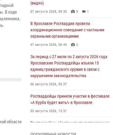
(видео)
ападной
. В ходе
07 августа 2026, 09:30
9
1
ышленника.
В Ярославле Росгвардия провела
ль.
координационное совещание с частными
охранными организациями
07 августа 2026, 06:43
2
За период с 27 июля по 2 августа 2026 года
Ярославские Росгвардейцы изъяли 15
единиц гражданского оружия в связи с
нарушением законодательства
06 августа 2026, 05:37
Росгвардейцы приняли участие в фестивале
«А Курба будет жить!» в Ярославле
03 августа 2026, 13:31
кой области
Росгвардейцы обеспечили правопорядок во
время празднования Дня города Рыбинска
ПОПУЛЯРНЫЕ НОВОСТИ