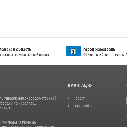
лавская область
город Ярославль
л органов государственной власти
Официальный портал города 
И
НАВИГАЦИЯ
ль управления вневедомственной
Новости
вардии по Ярославс...
Карта сайта
26, 09:30
е Росгвардия провела