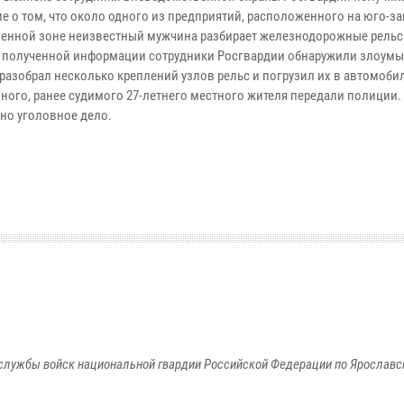
е о том, что около одного из предприятий, расположенного на юго-з
нной зоне неизвестный мужчина разбирает железнодорожные рельсы
 полученной информации сотрудники Росгвардии обнаружили злоум
разобрал несколько креплений узлов рельс и погрузил их в автомоби
ного, ранее судимого 27-летнего местного жителя передали полиции.
но уголовное дело.
службы войск национальной гвардии Российской Федерации по Ярославс