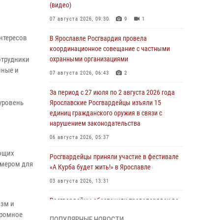
(видео)
07 августа 2026, 09:30
9
1
интересов
В Ярославле Росгвардия провела
координационное совещание с частными
отрудники
охранными организациями
нные и
07 августа 2026, 06:43
2
За период с 27 июля по 2 августа 2026 года
уровень
Ярославские Росгвардейцы изъяли 15
единиц гражданского оружия в связи с
нарушением законодательства
06 августа 2026, 05:37
ающих
Росгвардейцы приняли участие в фестивале
имером для
«А Курба будет жить!» в Ярославле
03 августа 2026, 13:31
Росгвардейцы обеспечили правопорядок во
изм и
время празднования Дня города Рыбинска
громное
ПОПУЛЯРНЫЕ НОВОСТИ