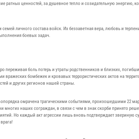
ие ратных ценностей, за душевное тепло и созидательную энергию, 
 семей личного состава войск. Их беззаветная вера, любовь и терпен
ыполнения боевых задач.
ро переживая боль потерь и утраты родственников и близких, погибши
и вражеских бомбежек и кровавых террористических актов на террит
стей и других регионов нашей страны.
вопорядка омрачена трагическими событиями, произошедшими 22 мар
и многих наших сограждан, в связи с чем в знак скорби принято реш
риятий. Но каждый акт агрессии лишь вновь подтверждает звериную с
 врага!