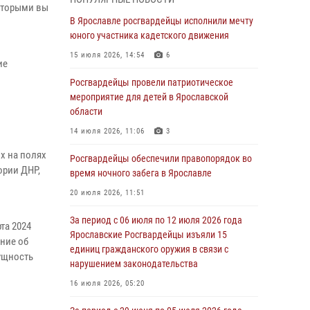
которыми вы
03 августа 2026, 08:28
В Ярославле росгвардейцы исполнили мечту
Росгвардейцы обеспечили правопорядок во
юного участника кадетского движения
время празднования Дня воздушно-
15 июля 2026, 14:54
6
ие
десантных войск
Росгвардейцы провели патриотическое
03 августа 2026, 07:24
мероприятие для детей в Ярославской
Ярославские росгвардейцы за прошедшую
области
неделю совершили более 300 выездов по
14 июля 2026, 11:06
3
сигналам «тревога»
х на полях
Росгвардейцы обеспечили правопорядок во
03 августа 2026, 07:09
ории ДНР,
время ночного забега в Ярославле
Росгвардейцы оказали помощь беременной
20 июля 2026, 11:51
женщине во время празднования Дня ВДВ в
Ярославле
За период с 06 июля по 12 июля 2026 года
та 2024
Ярославские Росгвардейцы изъяли 15
03 августа 2026, 06:20
ение об
единиц гражданского оружия в связи с
ущность
За период с 20 июля по 26 июля 2026 года
нарушением законодательства
Ярославские Росгвардейцы изъяли 41
16 июля 2026, 05:20
единицу гражданского оружия в связи с
нарушением законодательства