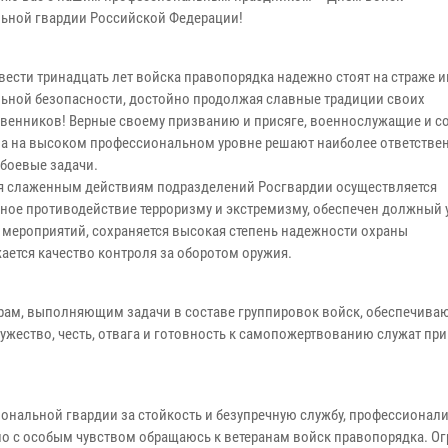
ьной гвардии Российской Федерации!
двести тринадцать лет войска правопорядка надежно стоят на страже 
ьной безопасности, достойно продолжая славные традиции своих
венников! Верные своему призванию и присяге, военнослужащие и с
а на высоком профессиональном уровне решают наиболее ответстве
боевые задачи.
я слаженным действиям подразделений Росгвардии осуществляется
ное противодействие терроризму и экстремизму, обеспечен должный 
мероприятий, сохраняется высокая степень надежности охраны
ается качество контроля за оборотом оружия.
рам, выполняющим задачи в составе группировок войск, обеспечив
жество, честь, отвага и готовность к самопожертвованию служат пр
ональной гвардии за стойкость и безупречную службу, профессионал
но с особым чувством обращаюсь к ветеранам войск правопорядка. О