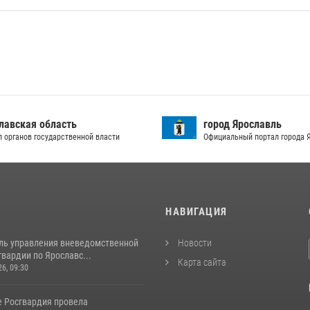
лавская область
город Ярославль
л органов государственной власти
Официальный портал города 
И
НАВИГАЦИЯ
ль управления вневедомственной
Новости
вардии по Ярославс...
Карта сайта
26, 09:30
е Росгвардия провела