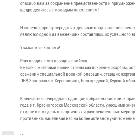
спасибо вам за сохранение преемственности и приумножен
щедро делитесь с молодым поколением!
И конечно, прошу передать отдельные поздравления членам
являются одной из важнейших составляющих успешного в
Уважаемые коллеги!
Росгвардия – это народные войска.
Вместе с жителями нашей страны мы искренне скорбим, ост
сражений специальной военной операции, ставших жертвам
ЛНР, Запорожья и Херсонщины, Белгородской, Курской обла
К несчастью, очередная годовщина образования войск пра
года в г. Красногорске Московской области, унесшими жизн
отмене в этот день праздничных и развлекательных мероп
противника, нацеливая нас на более активное уничтожение