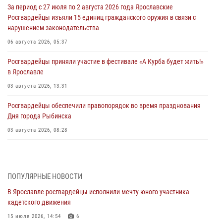
За период с 27 июля по 2 августа 2026 года Ярославские
Росгвардейцы изъяли 15 единиц гражданского оружия в связи с
нарушением законодательства
06 августа 2026, 05:37
Росгвардейцы приняли участие в фестивале «А Курба будет жить!»
в Ярославле
03 августа 2026, 13:31
Росгвардейцы обеспечили правопорядок во время празднования
Дня города Рыбинска
03 августа 2026, 08:28
Росгвардейцы обеспечили правопорядок во время празднования
Дня воздушно-десантных войск
03 августа 2026, 07:24
ПОПУЛЯРНЫЕ НОВОСТИ
В Ярославле росгвардейцы исполнили мечту юного участника
Ярославские росгвардейцы за прошедшую неделю совершили
кадетского движения
более 300 выездов по сигналам «тревога»
15 июля 2026, 14:54
6
03 августа 2026, 07:09