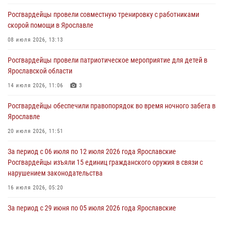
Росгвардейцы провели совместную тренировку с работниками
Росгвардейцы оказали помощь беременной женщине во время
скорой помощи в Ярославле
празднования Дня ВДВ в Ярославле
08 июля 2026, 13:13
03 августа 2026, 06:20
Росгвардейцы провели патриотическое мероприятие для детей в
За период с 20 июля по 26 июля 2026 года Ярославские
Ярославской области
Росгвардейцы изъяли 41 единицу гражданского оружия в связи с
нарушением законодательства
14 июля 2026, 11:06
3
30 июля 2026, 11:51
Росгвардейцы обеспечили правопорядок во время ночного забега в
Ярославле
В региональном управлении Росгвардии состоялся молебен,
приуроченный к празднику Крещения Руси
20 июля 2026, 11:51
28 июля 2026, 14:56
1
За период с 06 июля по 12 июля 2026 года Ярославские
Росгвардейцы изъяли 15 единиц гражданского оружия в связи с
нарушением законодательства
16 июля 2026, 05:20
За период с 29 июня по 05 июля 2026 года Ярославские
Росгвардейцы изъяли 20 единиц гражданского оружия в связи с
нарушением законодательства