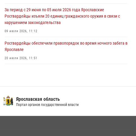
За период с 29 июня по 05 июля 2026 года Ярославские
В региональном управлении Росгвардии состоялся молебен,
Росгвардейцы изъяли 20 единиц гражданского оружия в связи с
приуроченный к празднику Крещения Руси
нарушением законодательства
28 июля 2026, 14:56
1
09 июля 2026, 11:12
Росгвардейцы обеспечили правопорядок во время ночного забега в
Ярославле
20 июля 2026, 11:51
Росгвардейцы оказали помощь пострадавшему в ДТП
мотоциклисту в Ярославле
20 июля 2026, 11:56
Центральный округ Росгвардии отмечает 105-летие
Ярославская область
Портал органов государственной власти
15 июля 2026, 11:06
ЯРОСЛАВСКИЕ РОСГВАРДЕЙЦЫ ЗА ПРОШЕДШУЮ НЕДЕЛЮ
СОВЕРШИЛИ БОЛЕЕ 300 ВЫЕЗДОВ ПО СИГНАЛАМ «ТРЕВОГА»
20 июля 2026, 14:51