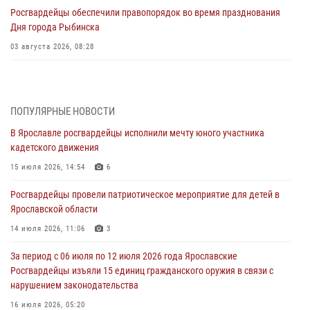
Росгвардейцы обеспечили правопорядок во время празднования
Дня города Рыбинска
03 августа 2026, 08:28
Росгвардейцы обеспечили правопорядок во время празднования
Дня воздушно-десантных войск
03 августа 2026, 07:24
ПОПУЛЯРНЫЕ НОВОСТИ
В Ярославле росгвардейцы исполнили мечту юного участника
Ярославские росгвардейцы за прошедшую неделю совершили
кадетского движения
более 300 выездов по сигналам «тревога»
15 июля 2026, 14:54
6
03 августа 2026, 07:09
Росгвардейцы провели патриотическое мероприятие для детей в
Росгвардейцы оказали помощь беременной женщине во время
Ярославской области
празднования Дня ВДВ в Ярославле
14 июля 2026, 11:06
3
03 августа 2026, 06:20
За период с 06 июля по 12 июля 2026 года Ярославские
За период с 20 июля по 26 июля 2026 года Ярославские
Росгвардейцы изъяли 15 единиц гражданского оружия в связи с
Росгвардейцы изъяли 41 единицу гражданского оружия в связи с
нарушением законодательства
нарушением законодательства
16 июля 2026, 05:20
30 июля 2026, 11:51