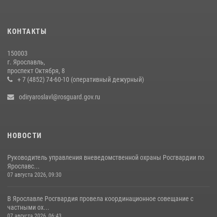
Росгвардейцы обеспечили правопорядок во время крестного хода
в Ярославской области
КОНТАКТЫ
27 июля 2026, 07:05
150003
РОСГВАРДЕЙЦЫ ОБЕСПЕЧИЛИ БЕЗОПАСНОСТЬ ВО ВРЕМЯ
г. Ярославль,
ПРОВЕДЕНИЯ РЯДА МЕРОПРИЯТИЙ В ЯРОСЛАВСКОЙ ОБЛАСТИ
проспект Октября, 8
+ 7 (4852) 74-60-10 (оперативный дежурный)
20 июля 2026, 11:31
1
odiryaroslavl@rosguard.gov.ru
НОВОСТИ
Руководитель управления вневедомственной охраны Росгвардии по
Ярославс...
07 августа 2026, 09:30
В Ярославле Росгвардия провела координационное совещание с
частными ох...
07 августа 2026, 06:43