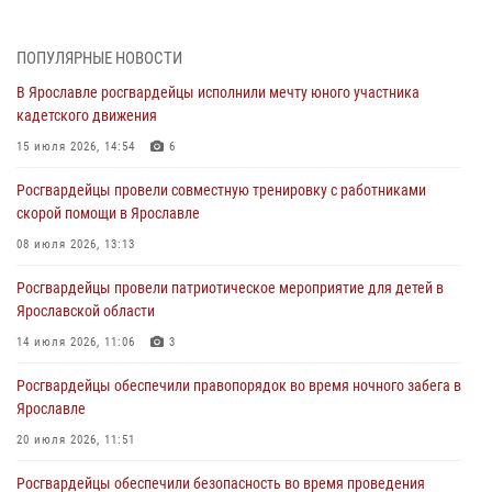
03 августа 2026, 06:20
ПОПУЛЯРНЫЕ НОВОСТИ
За период с 20 июля по 26 июля 2026 года Ярославские
В Ярославле росгвардейцы исполнили мечту юного участника
Росгвардейцы изъяли 41 единицу гражданского оружия в связи с
кадетского движения
нарушением законодательства
15 июля 2026, 14:54
6
30 июля 2026, 11:51
Росгвардейцы провели совместную тренировку с работниками
В региональном управлении Росгвардии состоялся молебен,
скорой помощи в Ярославле
приуроченный к празднику Крещения Руси
08 июля 2026, 13:13
28 июля 2026, 14:56
1
Росгвардейцы провели патриотическое мероприятие для детей в
Ярославские росгвардейцы за прошедшую неделю совершили
Ярославской области
более 250 выездов по сигналам «Тревога»
14 июля 2026, 11:06
3
27 июля 2026, 08:59
Росгвардейцы обеспечили правопорядок во время ночного забега в
Росгвардейцы обеспечили правопорядок во время массового
Ярославле
забега в Ярославле
20 июля 2026, 11:51
27 июля 2026, 07:16
Росгвардейцы обеспечили безопасность во время проведения