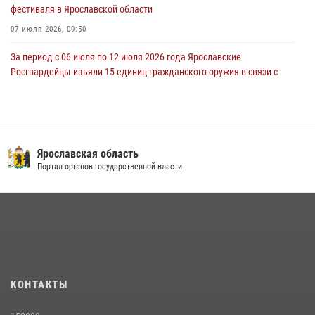
фестиваля в Ярославской области
07 июля 2026, 09:50
За период с 06 июля по 12 июля 2026 года Ярославские
Росгвардейцы изъяли 15 единиц гражданского оружия в связи с
нарушением законодательства
16 июля 2026, 05:20
За период с 29 июня по 05 июля 2026 года Ярославские
Росгвардейцы изъяли 20 единиц гражданского оружия в связи с
Ярославская область
нарушением законодательства
Портал органов государственной власти
09 июля 2026, 11:12
Росгвардейцы обеспечили правопорядок во время крестного хода
в Ярославской области
27 июля 2026, 07:05
ЯРОСЛАВСКИЕ РОСГВАРДЕЙЦЫ ЗА ПРОШЕДШУЮ НЕДЕЛЮ
КОНТАКТЫ
СОВЕРШИЛИ БОЛЕЕ 300 ВЫЕЗДОВ ПО СИГНАЛАМ «ТРЕВОГА»
20 июля 2026, 14:51