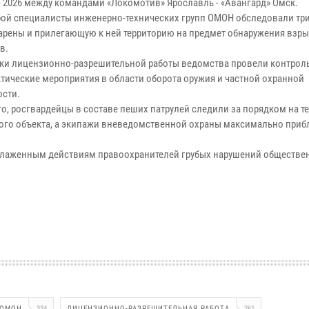
 - 2026 между командами «Локомотив» Ярославль - «Авангард» Омск.
рой специалисты инженерно-технических групп ОМОН обследовали тр
арены и прилегающую к ней территорию на предмет обнаружения взр
в.
ки лицензионно-разрешительной работы ведомства провели контрол
тические мероприятия в области оборота оружия и частной охранной
ости.
го, росгвардейцы в составе пеших патрулей следили за порядком на т
ого объекта, а экипажи вневедомственной охраны максимально приб
я слаженным действиям правоохранителей грубых нарушений обществе
ОМОН
334
ЛИЦЕНЗИОННО-РАЗРЕШИТЕЛЬНАЯ РАБОТА
261