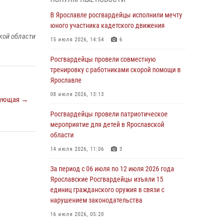
03 августа 2026, 08:28
В Ярославле росгвардейцы исполнили мечту
Росгвардейцы обеспечили правопорядок во
юного участника кадетского движения
время празднования Дня воздушно-
кой области
15 июля 2026, 14:54
6
десантных войск
Росгвардейцы провели совместную
03 августа 2026, 07:24
тренировку с работниками скорой помощи в
Ярославские росгвардейцы за прошедшую
Ярославле
неделю совершили более 300 выездов по
08 июля 2026, 13:13
ующая →
сигналам «тревога»
Росгвардейцы провели патриотическое
03 августа 2026, 07:09
мероприятие для детей в Ярославской
Росгвардейцы оказали помощь беременной
области
женщине во время празднования Дня ВДВ в
14 июля 2026, 11:06
3
Ярославле
За период с 06 июля по 12 июля 2026 года
03 августа 2026, 06:20
Ярославские Росгвардейцы изъяли 15
За период с 20 июля по 26 июля 2026 года
единиц гражданского оружия в связи с
Ярославские Росгвардейцы изъяли 41
нарушением законодательства
единицу гражданского оружия в связи с
16 июля 2026, 05:20
нарушением законодательства