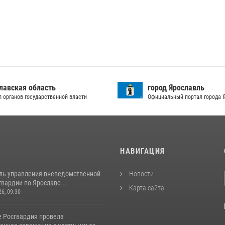
лавская область
город Ярославль
л органов государственной власти
Официальный портал города 
И
НАВИГАЦИЯ
ль управления вневедомственной
Новости
вардии по Ярославс...
Карта сайта
26, 09:30
е Росгвардия провела