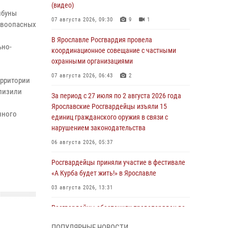
(видео)
ибуны
07 августа 2026, 09:30
9
1
ывоопасных
В Ярославле Росгвардия провела
ьно-
координационное совещание с частными
охранными организациями
07 августа 2026, 06:43
2
ерритории
лизили
За период с 27 июля по 2 августа 2026 года
Ярославские Росгвардейцы изъяли 15
нного
единиц гражданского оружия в связи с
нарушением законодательства
06 августа 2026, 05:37
Росгвардейцы приняли участие в фестивале
«А Курба будет жить!» в Ярославле
03 августа 2026, 13:31
Росгвардейцы обеспечили правопорядок во
время празднования Дня города Рыбинска
ПОПУЛЯРНЫЕ НОВОСТИ