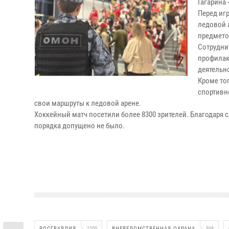
Гагарина
Перед иг
ледовой 
предмето
Сотрудни
профилак
деятельн
Кроме то
спортивн
свои маршруты к ледовой арене.
Хоккейный матч посетили более 8300 зрителей. Благодар
порядка допущено не было.
РОСГВАРДИЯ
1200
ВНЕВЕДОМСТВЕННАЯ ОХРАНА
598