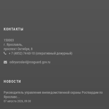
СОВЕРШИЛИ БОЛЕЕ 300 ВЫЕЗДОВ ПО СИГНАЛАМ «ТРЕВОГА»
20 июля 2026, 14:51
Росгвардейцы обеспечили правопорядок во время крестного хода
в Ярославской области
КОНТАКТЫ
27 июля 2026, 07:05
150003
РОСГВАРДЕЙЦЫ ОБЕСПЕЧИЛИ БЕЗОПАСНОСТЬ ВО ВРЕМЯ
г. Ярославль,
ПРОВЕДЕНИЯ РЯДА МЕРОПРИЯТИЙ В ЯРОСЛАВСКОЙ ОБЛАСТИ
проспект Октября, 8
+ 7 (4852) 74-60-10 (оперативный дежурный)
20 июля 2026, 11:31
1
odiryaroslavl@rosguard.gov.ru
НОВОСТИ
Руководитель управления вневедомственной охраны Росгвардии по
Ярославс...
07 августа 2026, 09:30