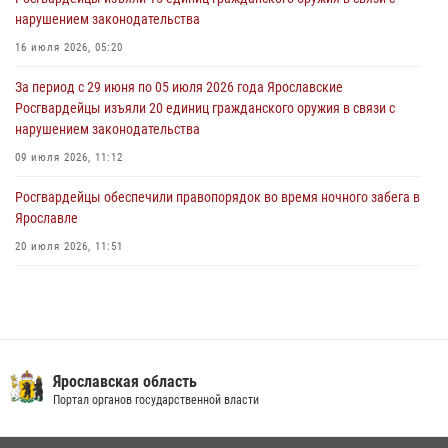
Росгвардейцы изъяли 41 единицу гражданского оружия в связи с
нарушением законодательства
нарушением законодательства
16 июля 2026, 05:20
30 июля 2026, 11:51
За период с 29 июня по 05 июля 2026 года Ярославские
В региональном управлении Росгвардии состоялся молебен,
Росгвардейцы изъяли 20 единиц гражданского оружия в связи с
приуроченный к празднику Крещения Руси
нарушением законодательства
28 июля 2026, 14:56
1
09 июля 2026, 11:12
Росгвардейцы обеспечили правопорядок во время ночного забега в
Ярославле
20 июля 2026, 11:51
Росгвардейцы оказали помощь пострадавшему в ДТП
мотоциклисту в Ярославле
20 июля 2026, 11:56
Центральный округ Росгвардии отмечает 105-летие
Ярославская область
Портал органов государственной власти
15 июля 2026, 11:06
ЯРОСЛАВСКИЕ РОСГВАРДЕЙЦЫ ЗА ПРОШЕДШУЮ НЕДЕЛЮ