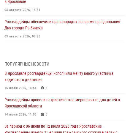
в Ярославле
03 августа 2026, 13:31
Росгвардейцы обеспечили правопорядок во время празднования
Дня города Рыбинска
03 августа 2026, 08:28
Росгвардейцы обеспечили правопорядок во время празднования
Дня воздушно-десантных войск
03 августа 2026, 07:24
ПОПУЛЯРНЫЕ НОВОСТИ
В Ярославле росгвардейцы исполнили мечту юного участника
Ярославские росгвардейцы за прошедшую неделю совершили
кадетского движения
более 300 выездов по сигналам «тревога»
15 июля 2026, 14:54
6
03 августа 2026, 07:09
Росгвардейцы провели патриотическое мероприятие для детей в
Росгвардейцы оказали помощь беременной женщине во время
Ярославской области
празднования Дня ВДВ в Ярославле
14 июля 2026, 11:06
3
03 августа 2026, 06:20
За период с 06 июля по 12 июля 2026 года Ярославские
За период с 20 июля по 26 июля 2026 года Ярославские
Росгвардейцы изъяли 15 единиц гражданского оружия в связи с