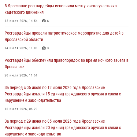
В Ярославле росгвардейцы исполнили мечту юного участника
Ярославские росгвардейцы за прошедшую неделю совершили
кадетского движения
более 300 выездов по сигналам «тревога»
15 июля 2026, 14:54
6
03 августа 2026, 07:09
Росгвардейцы провели патриотическое мероприятие для детей в
Росгвардейцы оказали помощь беременной женщине во время
Ярославской области
празднования Дня ВДВ в Ярославле
14 июля 2026, 11:06
3
03 августа 2026, 06:20
Росгвардейцы обеспечили правопорядок во время ночного забега в
За период с 20 июля по 26 июля 2026 года Ярославские
Ярославле
Росгвардейцы изъяли 41 единицу гражданского оружия в связи с
нарушением законодательства
20 июля 2026, 11:51
30 июля 2026, 11:51
За период с 06 июля по 12 июля 2026 года Ярославские
Росгвардейцы изъяли 15 единиц гражданского оружия в связи с
В региональном управлении Росгвардии состоялся молебен,
нарушением законодательства
приуроченный к празднику Крещения Руси
16 июля 2026, 05:20
28 июля 2026, 14:56
1
За период с 29 июня по 05 июля 2026 года Ярославские
Росгвардейцы изъяли 20 единиц гражданского оружия в связи с
нарушением законодательства