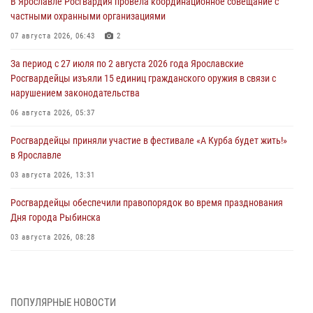
В Ярославле Росгвардия провела координационное совещание с
частными охранными организациями
07 августа 2026, 06:43
2
За период с 27 июля по 2 августа 2026 года Ярославские
Росгвардейцы изъяли 15 единиц гражданского оружия в связи с
нарушением законодательства
06 августа 2026, 05:37
Росгвардейцы приняли участие в фестивале «А Курба будет жить!»
в Ярославле
03 августа 2026, 13:31
Росгвардейцы обеспечили правопорядок во время празднования
Дня города Рыбинска
03 августа 2026, 08:28
Росгвардейцы обеспечили правопорядок во время празднования
Дня воздушно-десантных войск
03 августа 2026, 07:24
ПОПУЛЯРНЫЕ НОВОСТИ