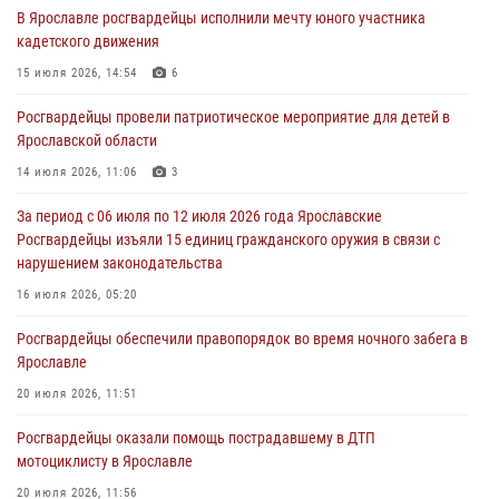
В Ярославле росгвардейцы исполнили мечту юного участника
Ярославские росгвардейцы за прошедшую неделю совершили
кадетского движения
более 300 выездов по сигналам «тревога»
15 июля 2026, 14:54
6
03 августа 2026, 07:09
Росгвардейцы провели патриотическое мероприятие для детей в
Росгвардейцы оказали помощь беременной женщине во время
Ярославской области
празднования Дня ВДВ в Ярославле
14 июля 2026, 11:06
3
03 августа 2026, 06:20
За период с 06 июля по 12 июля 2026 года Ярославские
За период с 20 июля по 26 июля 2026 года Ярославские
Росгвардейцы изъяли 15 единиц гражданского оружия в связи с
Росгвардейцы изъяли 41 единицу гражданского оружия в связи с
нарушением законодательства
нарушением законодательства
16 июля 2026, 05:20
30 июля 2026, 11:51
Росгвардейцы обеспечили правопорядок во время ночного забега в
В региональном управлении Росгвардии состоялся молебен,
Ярославле
приуроченный к празднику Крещения Руси
20 июля 2026, 11:51
28 июля 2026, 14:56
1
Росгвардейцы оказали помощь пострадавшему в ДТП
мотоциклисту в Ярославле
20 июля 2026, 11:56