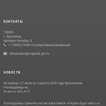
проведения праздника поэзии
06 июля 2026, 12:51
Росгвардейцы обеспечили правопорядок во время крестного хода
КОНТАКТЫ
в Ярославской области
27 июля 2026, 07:05
150003
г. Ярославль,
ЯРОСЛАВСКИЕ РОСГВАРДЕЙЦЫ ЗА ПРОШЕДШУЮ НЕДЕЛЮ
проспект Октября, 8
СОВЕРШИЛИ БОЛЕЕ 300 ВЫЕЗДОВ ПО СИГНАЛАМ «ТРЕВОГА»
+ 7 (4852) 74-60-10 (оперативный дежурный)
20 июля 2026, 14:51
odiryaroslavl@rosguard.gov.ru
НОВОСТИ
За период с 27 июля по 2 августа 2026 года Ярославские
Росгвардейцы из...
06 августа 2026, 05:37
Росгвардейцы приняли участие в фестивале «А Курба будет жить!» в