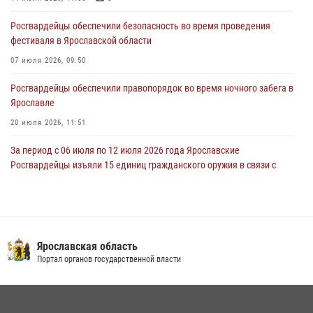
27 июля 2026, 08:59
Росгвардейцы обеспечили безопасность во время проведения
Росгвардейцы обеспечили правопорядок во время массового
фестиваля в Ярославской области
забега в Ярославле
07 июля 2026, 09:50
27 июля 2026, 07:16
Росгвардейцы обеспечили правопорядок во время ночного забега в
Ярославле
20 июля 2026, 11:51
За период с 06 июля по 12 июля 2026 года Ярославские
Росгвардейцы изъяли 15 единиц гражданского оружия в связи с
нарушением законодательства
16 июля 2026, 05:20
За период с 29 июня по 05 июля 2026 года Ярославские
Росгвардейцы изъяли 20 единиц гражданского оружия в связи с
Ярославская область
нарушением законодательства
Портал органов государственной власти
09 июля 2026, 11:12
Росгвардейцы обеспечили общественную безопасность во время