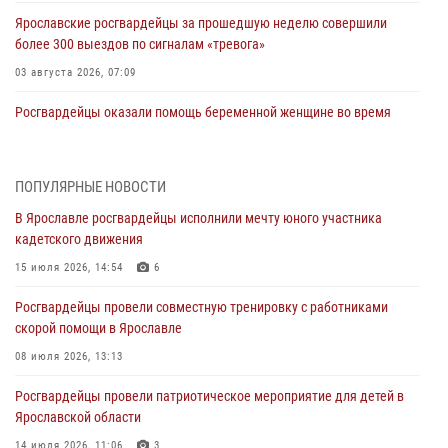
Ярославские росгвардейцы за прошедшую неделю совершили
более 300 выездов по сигналам «тревога»
03 августа 2026, 07:09
Росгвардейцы оказали помощь беременной женщине во время
празднования Дня ВДВ в Ярославле
03 августа 2026, 06:20
ПОПУЛЯРНЫЕ НОВОСТИ
За период с 20 июля по 26 июля 2026 года Ярославские
В Ярославле росгвардейцы исполнили мечту юного участника
Росгвардейцы изъяли 41 единицу гражданского оружия в связи с
кадетского движения
нарушением законодательства
15 июля 2026, 14:54
6
30 июля 2026, 11:51
Росгвардейцы провели совместную тренировку с работниками
В региональном управлении Росгвардии состоялся молебен,
скорой помощи в Ярославле
приуроченный к празднику Крещения Руси
08 июля 2026, 13:13
28 июля 2026, 14:56
1
Росгвардейцы провели патриотическое мероприятие для детей в
Ярославские росгвардейцы за прошедшую неделю совершили
Ярославской области
более 250 выездов по сигналам «Тревога»
14 июля 2026, 11:06
3