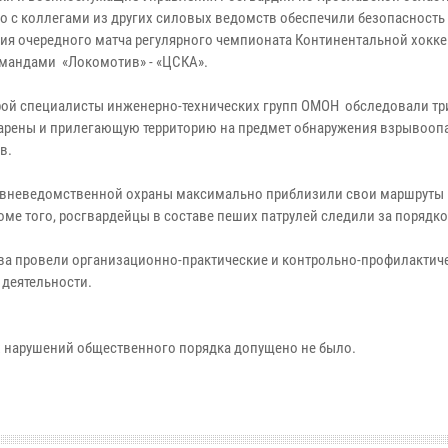
о с коллегами из других силовых ведомств обеспечили безопасность
ия очередного матча регулярного чемпионата Континентальной хокк
мандами «Локомотив» - «ЦСКА».
рой специалисты инженерно-технических групп ОМОН обследовали т
арены и прилегающую территорию на предмет обнаружения взрывооп
в.
вневедомственной охраны максимально приблизили свои маршруты 
роме того, росгвардейцы в составе пеших патрулей следили за порядк
а провели организационно-практические и контрольно-профилактич
 деятельности.
 нарушений общественного порядка допущено не было.