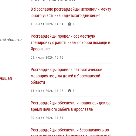
Росгвардейцы оказали помощь беременной
женщине во время празднования Дня ВДВ в
В Ярославле росгвардейцы исполнили мечту
Ярославле
юного участника кадетского движения
03 августа 2026, 06:20
15 июля 2026, 14:54
6
За период с 20 июля по 26 июля 2026 года
Росгвардейцы провели совместную
кой области
Ярославские Росгвардейцы изъяли 41
тренировку с работниками скорой помощи в
единицу гражданского оружия в связи с
Ярославле
нарушением законодательства
08 июля 2026, 13:13
30 июля 2026, 11:51
Росгвардейцы провели патриотическое
В региональном управлении Росгвардии
мероприятие для детей в Ярославской
ующая →
состоялся молебен, приуроченный к
области
празднику Крещения Руси
14 июля 2026, 11:06
3
28 июля 2026, 14:56
1
Росгвардейцы обеспечили правопорядок во
Ярославские росгвардейцы за прошедшую
время ночного забега в Ярославле
неделю совершили более 250 выездов по
20 июля 2026, 11:51
сигналам «Тревога»
Росгвардейцы обеспечили безопасность во
27 июля 2026, 08:59