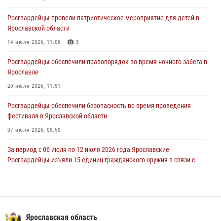
28 июля 2026, 14:56
1
Росгвардейцы провели патриотическое мероприятие для детей в
Ярославские росгвардейцы за прошедшую неделю совершили
Ярославской области
более 250 выездов по сигналам «Тревога»
14 июля 2026, 11:06
3
27 июля 2026, 08:59
Росгвардейцы обеспечили правопорядок во время ночного забега в
Росгвардейцы обеспечили правопорядок во время массового
Ярославле
забега в Ярославле
20 июля 2026, 11:51
27 июля 2026, 07:16
Росгвардейцы обеспечили безопасность во время проведения
фестиваля в Ярославской области
07 июля 2026, 09:50
За период с 06 июля по 12 июля 2026 года Ярославские
Росгвардейцы изъяли 15 единиц гражданского оружия в связи с
нарушением законодательства
16 июля 2026, 05:20
За период с 29 июня по 05 июля 2026 года Ярославские
Росгвардейцы изъяли 20 единиц гражданского оружия в связи с
Ярославская область