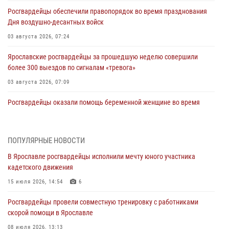
Росгвардейцы обеспечили правопорядок во время празднования
Дня воздушно-десантных войск
03 августа 2026, 07:24
Ярославские росгвардейцы за прошедшую неделю совершили
более 300 выездов по сигналам «тревога»
03 августа 2026, 07:09
Росгвардейцы оказали помощь беременной женщине во время
празднования Дня ВДВ в Ярославле
03 августа 2026, 06:20
ПОПУЛЯРНЫЕ НОВОСТИ
За период с 20 июля по 26 июля 2026 года Ярославские
В Ярославле росгвардейцы исполнили мечту юного участника
Росгвардейцы изъяли 41 единицу гражданского оружия в связи с
кадетского движения
нарушением законодательства
15 июля 2026, 14:54
6
30 июля 2026, 11:51
Росгвардейцы провели совместную тренировку с работниками
В региональном управлении Росгвардии состоялся молебен,
скорой помощи в Ярославле
приуроченный к празднику Крещения Руси
08 июля 2026, 13:13