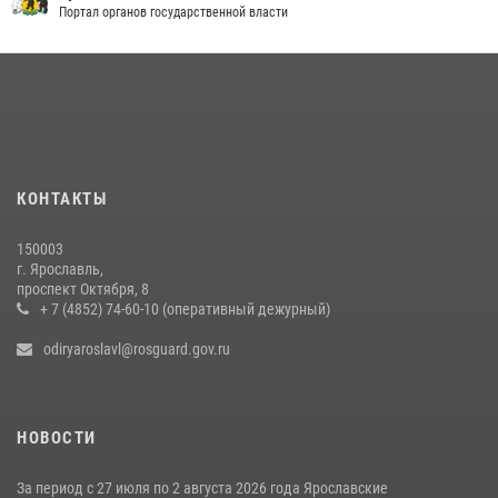
нарушением законодательства
Портал органов государственной власти
09 июля 2026, 11:12
Росгвардейцы оказали помощь пострадавшему в ДТП
мотоциклисту в Ярославле
20 июля 2026, 11:56
Росгвардейцы обеспечили правопорядок во время крестного хода
КОНТАКТЫ
в Ярославской области
27 июля 2026, 07:05
150003
г. Ярославль,
ЯРОСЛАВСКИЕ РОСГВАРДЕЙЦЫ ЗА ПРОШЕДШУЮ НЕДЕЛЮ
проспект Октября, 8
СОВЕРШИЛИ БОЛЕЕ 300 ВЫЕЗДОВ ПО СИГНАЛАМ «ТРЕВОГА»
+ 7 (4852) 74-60-10 (оперативный дежурный)
20 июля 2026, 14:51
odiryaroslavl@rosguard.gov.ru
НОВОСТИ
За период с 27 июля по 2 августа 2026 года Ярославские