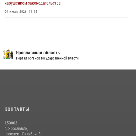
нарушением законодательства
09 июля 2026, 11:12
Росгвардейцы оказали помощь пострадавшему в ДТП
мотоциклисту в Ярославле
20 июля 2026, 11:56
Центральный округ Росгвардии отмечает 105-летие
Ярославская область
Портал органов государственной власти
15 июля 2026, 11:06
Росгвардейцы обеспечили правопорядок во время крестного хода
в Ярославской области
27 июля 2026, 07:05
ЯРОСЛАВСКИЕ РОСГВАРДЕЙЦЫ ЗА ПРОШЕДШУЮ НЕДЕЛЮ
СОВЕРШИЛИ БОЛЕЕ 300 ВЫЕЗДОВ ПО СИГНАЛАМ «ТРЕВОГА»
КОНТАКТЫ
20 июля 2026, 14:51
150003
РОСГВАРДЕЙЦЫ ОБЕСПЕЧИЛИ БЕЗОПАСНОСТЬ ВО ВРЕМЯ
г. Ярославль,
ПРОВЕДЕНИЯ РЯДА МЕРОПРИЯТИЙ В ЯРОСЛАВСКОЙ ОБЛАСТИ
проспект Октября, 8