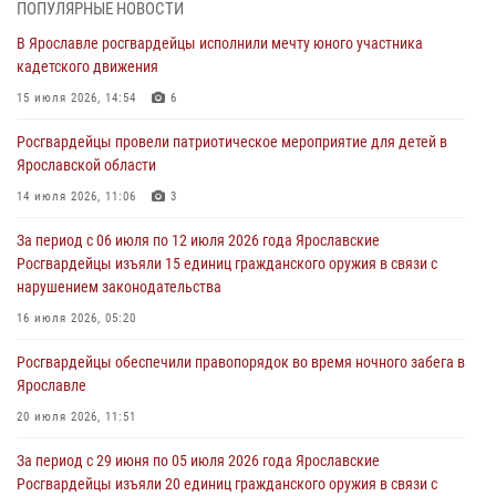
03 августа 2026, 07:24
ПОПУЛЯРНЫЕ НОВОСТИ
В Ярославле росгвардейцы исполнили мечту юного участника
Ярославские росгвардейцы за прошедшую неделю совершили
кадетского движения
более 300 выездов по сигналам «тревога»
15 июля 2026, 14:54
6
03 августа 2026, 07:09
Росгвардейцы провели патриотическое мероприятие для детей в
Росгвардейцы оказали помощь беременной женщине во время
Ярославской области
празднования Дня ВДВ в Ярославле
14 июля 2026, 11:06
3
03 августа 2026, 06:20
За период с 06 июля по 12 июля 2026 года Ярославские
За период с 20 июля по 26 июля 2026 года Ярославские
Росгвардейцы изъяли 15 единиц гражданского оружия в связи с
Росгвардейцы изъяли 41 единицу гражданского оружия в связи с
нарушением законодательства
нарушением законодательства
16 июля 2026, 05:20
30 июля 2026, 11:51
Росгвардейцы обеспечили правопорядок во время ночного забега в
В региональном управлении Росгвардии состоялся молебен,
Ярославле
приуроченный к празднику Крещения Руси
20 июля 2026, 11:51
28 июля 2026, 14:56
1
За период с 29 июня по 05 июля 2026 года Ярославские
Росгвардейцы изъяли 20 единиц гражданского оружия в связи с