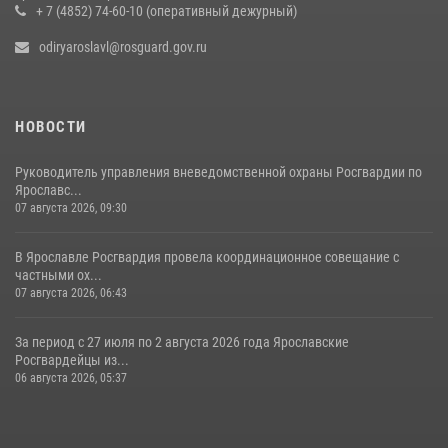
+ 7 (4852) 74-60-10 (оперативный дежурный)
20 июля 2026, 11:31
1
odiryaroslavl@rosguard.gov.ru
НОВОСТИ
Руководитель управления вневедомственной охраны Росгвардии по
Ярославс...
07 августа 2026, 09:30
В Ярославле Росгвардия провела координационное совещание с
частными ох...
07 августа 2026, 06:43
За период с 27 июля по 2 августа 2026 года Ярославские
Росгвардейцы из...
06 августа 2026, 05:37