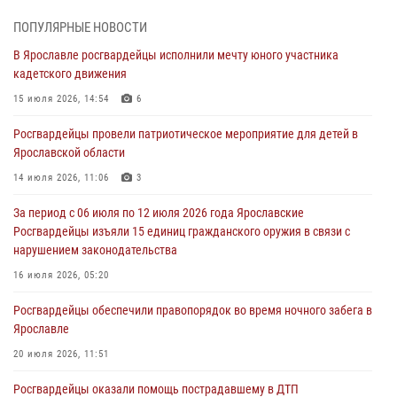
03 августа 2026, 07:24
ПОПУЛЯРНЫЕ НОВОСТИ
В Ярославле росгвардейцы исполнили мечту юного участника
Ярославские росгвардейцы за прошедшую неделю совершили
кадетского движения
более 300 выездов по сигналам «тревога»
15 июля 2026, 14:54
6
03 августа 2026, 07:09
Росгвардейцы провели патриотическое мероприятие для детей в
Росгвардейцы оказали помощь беременной женщине во время
Ярославской области
празднования Дня ВДВ в Ярославле
14 июля 2026, 11:06
3
03 августа 2026, 06:20
За период с 06 июля по 12 июля 2026 года Ярославские
За период с 20 июля по 26 июля 2026 года Ярославские
Росгвардейцы изъяли 15 единиц гражданского оружия в связи с
Росгвардейцы изъяли 41 единицу гражданского оружия в связи с
нарушением законодательства
нарушением законодательства
16 июля 2026, 05:20
30 июля 2026, 11:51
Росгвардейцы обеспечили правопорядок во время ночного забега в
В региональном управлении Росгвардии состоялся молебен,
Ярославле
приуроченный к празднику Крещения Руси
20 июля 2026, 11:51
28 июля 2026, 14:56
1
Росгвардейцы оказали помощь пострадавшему в ДТП