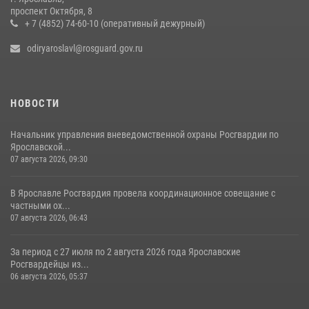
проспект Октября, 8
13 июля 2026, 08:33
+ 7 (4852) 74-60-10 (оперативный дежурный)
odiryaroslavl@rosguard.gov.ru
НОВОСТИ
Начальник управления вневедомственной охраны Росгвардии по
Ярославской...
07 августа 2026, 09:30
В Ярославле Росгвардия провела координационное совещание с
частными ох...
07 августа 2026, 06:43
За период с 27 июля по 2 августа 2026 года Ярославские
Росгвардейцы из...
06 августа 2026, 05:37