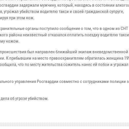
осгвардии задержали мужчину, который, находясь в состоянии алког
я, угрожал убийством водителю такси и своей гражданской супруге,
ируя при этом нож.
хранительные органы поступило сообщение о том, что в одном из СНТ
кого района неизвестный отказался оплатить поездку водителю такси,
ему ножом.
 происшествия был направлен ближайший экипаж вневедомственной
ии. К прибывшим на место правоохранителям обратилась женщина 1991
ообщила, что по месту жительства сожитель нанес ей побои и угрожал
нального управления Росгвардии совместно с сотрудниками полиции 
дела об угрозе убийством.