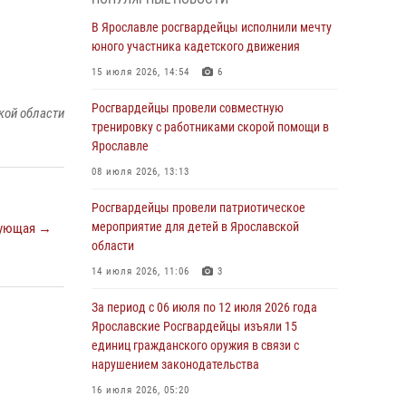
03 августа 2026, 08:28
В Ярославле росгвардейцы исполнили мечту
Росгвардейцы обеспечили правопорядок во
юного участника кадетского движения
время празднования Дня воздушно-
15 июля 2026, 14:54
6
десантных войск
Росгвардейцы провели совместную
03 августа 2026, 07:24
кой области
тренировку с работниками скорой помощи в
Ярославские росгвардейцы за прошедшую
Ярославле
неделю совершили более 300 выездов по
08 июля 2026, 13:13
сигналам «тревога»
Росгвардейцы провели патриотическое
03 августа 2026, 07:09
мероприятие для детей в Ярославской
ующая →
Росгвардейцы оказали помощь беременной
области
женщине во время празднования Дня ВДВ в
14 июля 2026, 11:06
3
Ярославле
За период с 06 июля по 12 июля 2026 года
03 августа 2026, 06:20
Ярославские Росгвардейцы изъяли 15
За период с 20 июля по 26 июля 2026 года
единиц гражданского оружия в связи с
Ярославские Росгвардейцы изъяли 41
нарушением законодательства
единицу гражданского оружия в связи с
16 июля 2026, 05:20
нарушением законодательства