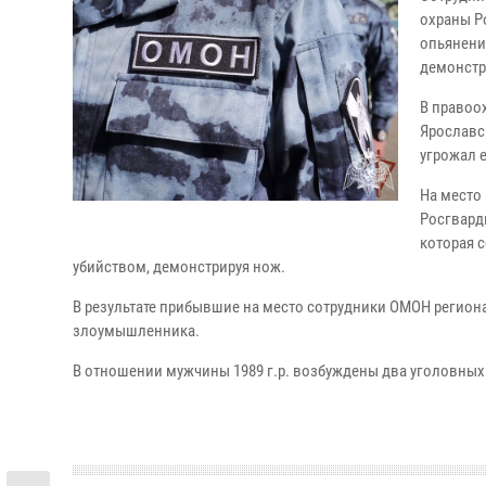
охраны Р
опьянени
демонстр
В правоо
Ярославс
угрожал 
На место
Росгвард
которая с
убийством, демонстрируя нож.
В результате прибывшие на место сотрудники ОМОН регио
злоумышленника.
В отношении мужчины 1989 г.р. возбуждены два уголовных 