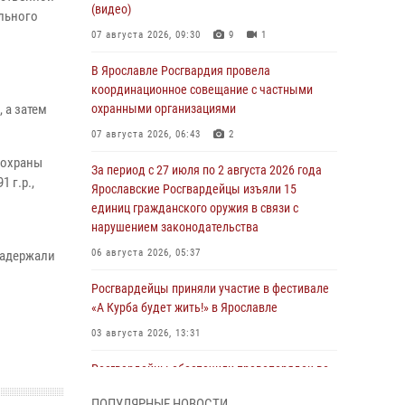
(видео)
ольного
07 августа 2026, 09:30
9
1
В Ярославле Росгвардия провела
координационное совещание с частными
 а затем
охранными организациями
07 августа 2026, 06:43
2
 охраны
За период с 27 июля по 2 августа 2026 года
 г.р.,
Ярославские Росгвардейцы изъяли 15
единиц гражданского оружия в связи с
нарушением законодательства
06 августа 2026, 05:37
задержали
Росгвардейцы приняли участие в фестивале
«А Курба будет жить!» в Ярославле
03 августа 2026, 13:31
Росгвардейцы обеспечили правопорядок во
время празднования Дня города Рыбинска
ПОПУЛЯРНЫЕ НОВОСТИ