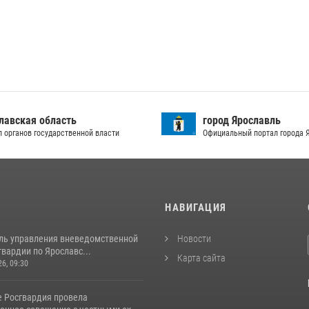
лавская область
город Ярославль
л органов государственной власти
Официальный портал города 
И
НАВИГАЦИЯ
ль управления вневедомственной
Новости
вардии по Ярославс...
Карта сайта
26, 09:30
е Росгвардия провела