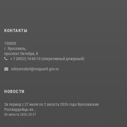
Росгвардейцы оказали помощь пострадавшему в ДТП
мотоциклисту в Ярославле
20 июля 2026, 11:56
Росгвардейцы обеспечили правопорядок во время крестного хода
КОНТАКТЫ
в Ярославской области
27 июля 2026, 07:05
150003
г. Ярославль,
ЯРОСЛАВСКИЕ РОСГВАРДЕЙЦЫ ЗА ПРОШЕДШУЮ НЕДЕЛЮ
проспект Октября, 8
СОВЕРШИЛИ БОЛЕЕ 300 ВЫЕЗДОВ ПО СИГНАЛАМ «ТРЕВОГА»
+ 7 (4852) 74-60-10 (оперативный дежурный)
20 июля 2026, 14:51
odiryaroslavl@rosguard.gov.ru
НОВОСТИ
За период с 27 июля по 2 августа 2026 года Ярославские
Росгвардейцы из...
06 августа 2026, 05:37