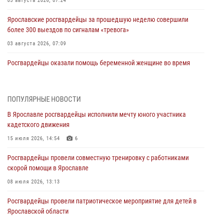
03 августа 2026, 07:24
Ярославские росгвардейцы за прошедшую неделю совершили
более 300 выездов по сигналам «тревога»
03 августа 2026, 07:09
Росгвардейцы оказали помощь беременной женщине во время
празднования Дня ВДВ в Ярославле
03 августа 2026, 06:20
ПОПУЛЯРНЫЕ НОВОСТИ
За период с 20 июля по 26 июля 2026 года Ярославские
В Ярославле росгвардейцы исполнили мечту юного участника
Росгвардейцы изъяли 41 единицу гражданского оружия в связи с
кадетского движения
нарушением законодательства
15 июля 2026, 14:54
6
30 июля 2026, 11:51
Росгвардейцы провели совместную тренировку с работниками
В региональном управлении Росгвардии состоялся молебен,
скорой помощи в Ярославле
приуроченный к празднику Крещения Руси
08 июля 2026, 13:13
28 июля 2026, 14:56
1
Росгвардейцы провели патриотическое мероприятие для детей в
Ярославские росгвардейцы за прошедшую неделю совершили
Ярославской области
более 250 выездов по сигналам «Тревога»