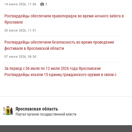
14 июля 2026, 11:06
3
27 июля 2026, 08:59
Росгвардейцы обеспечили правопорядок во время ночного забега в
Росгвардейцы обеспечили правопорядок во время массового
Ярославле
забега в Ярославле
20 июля 2026, 11:51
27 июля 2026, 07:16
Росгвардейцы обеспечили безопасность во время проведения
фестиваля в Ярославской области
07 июля 2026, 09:50
За период с 06 июля по 12 июля 2026 года Ярославские
Росгвардейцы изъяли 15 единиц гражданского оружия в связи с
нарушением законодательства
16 июля 2026, 05:20
За период с 29 июня по 05 июля 2026 года Ярославские
Росгвардейцы изъяли 20 единиц гражданского оружия в связи с
Ярославская область
нарушением законодательства
Портал органов государственной власти
09 июля 2026, 11:12