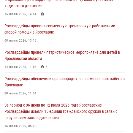
Ярославские росгвардейцы за прошедшую неделю совершили
кадетского движения
более 300 выездов по сигналам «тревога»
15 июля 2026, 14:54
6
03 августа 2026, 07:09
Росгвардейцы провели совместную тренировку с работниками
Росгвардейцы оказали помощь беременной женщине во время
скорой помощи в Ярославле
празднования Дня ВДВ в Ярославле
08 июля 2026, 13:13
03 августа 2026, 06:20
Росгвардейцы провели патриотическое мероприятие для детей в
За период с 20 июля по 26 июля 2026 года Ярославские
Ярославской области
Росгвардейцы изъяли 41 единицу гражданского оружия в связи с
нарушением законодательства
14 июля 2026, 11:06
3
30 июля 2026, 11:51
Росгвардейцы обеспечили правопорядок во время ночного забега в
Ярославле
В региональном управлении Росгвардии состоялся молебен,
приуроченный к празднику Крещения Руси
20 июля 2026, 11:51
28 июля 2026, 14:56
1
За период с 06 июля по 12 июля 2026 года Ярославские
Росгвардейцы изъяли 15 единиц гражданского оружия в связи с
нарушением законодательства
16 июля 2026, 05:20