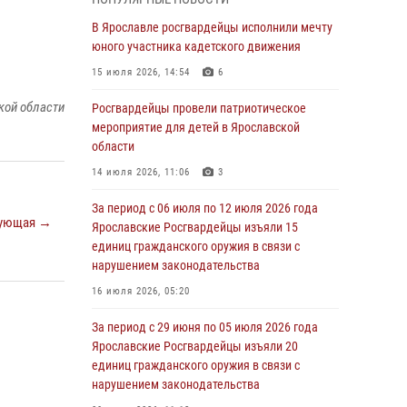
03 августа 2026, 08:28
В Ярославле росгвардейцы исполнили мечту
Росгвардейцы обеспечили правопорядок во
юного участника кадетского движения
время празднования Дня воздушно-
15 июля 2026, 14:54
6
десантных войск
кой области
Росгвардейцы провели патриотическое
03 августа 2026, 07:24
мероприятие для детей в Ярославской
Ярославские росгвардейцы за прошедшую
области
неделю совершили более 300 выездов по
14 июля 2026, 11:06
3
сигналам «тревога»
За период с 06 июля по 12 июля 2026 года
03 августа 2026, 07:09
ующая →
Ярославские Росгвардейцы изъяли 15
Росгвардейцы оказали помощь беременной
единиц гражданского оружия в связи с
женщине во время празднования Дня ВДВ в
нарушением законодательства
Ярославле
16 июля 2026, 05:20
03 августа 2026, 06:20
За период с 29 июня по 05 июля 2026 года
За период с 20 июля по 26 июля 2026 года
Ярославские Росгвардейцы изъяли 20
Ярославские Росгвардейцы изъяли 41
единиц гражданского оружия в связи с
единицу гражданского оружия в связи с
нарушением законодательства
нарушением законодательства