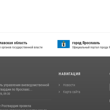
лавская область
город Ярославль
л органов государственной власти
Официальный портал города 
И
НАВИГАЦИЯ
ль управления вневедомственной
Новости
вардии по Ярославс...
Карта сайта
26, 09:30
е Росгвардия провела