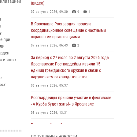
билизацией
(видео)
07 августа 2026, 09:30
9
1
е
В Ярославле Росгвардия провела
и
координационное совещание с частными
у
охранными организациями
е при
ыли
07 августа 2026, 06:43
2
орден
За период с 27 июля по 2 августа 2026 года
х и иных
Ярославские Росгвардейцы изъяли 15
единиц гражданского оружия в связи с
нарушением законодательства
о
ных
06 августа 2026, 05:37
Росгвардейцы приняли участие в фестивале
«А Курба будет жить!» в Ярославле
03 августа 2026, 13:31
Росгвардейцы обеспечили правопорядок во
время празднования Дня города Рыбинска
ПОПУЛЯРНЫЕ НОВОСТИ