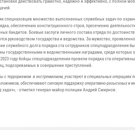
становке действовать грамотно, надежно и эффективно, с полной мо
дачей.
ми спецназовцев множество выполненных служебных задач по охран
ядка, обеспечению конституционного строя, пресечению деятельност
ных бандитов. Боевые заслуги личного состава отряда по достоинств
тся руководством государства и ведомства. За мужество, проявленно
ии служебного долга порядка ста сотрудников спецподразделения б
ны государственными и ведомственными наградами, среди которых 
В 2023 году бойцы спецподразделения провели порядка ста оперативны
иц, подозреваемых в совершении преступлений.
ы с терроризмом и экстремизмом, участвуют в специальных операциях п
аложников, обеспечивают силовую поддержку оперативно-разыскных и и
д задач»,
- отметил генерал-майор полиции Андрей Смирнов.