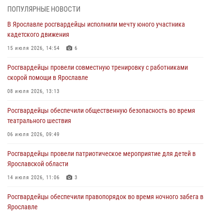
ПОПУЛЯРНЫЕ НОВОСТИ
За период с 20 июля по 26 июля 2026 года Ярославские
В Ярославле росгвардейцы исполнили мечту юного участника
Росгвардейцы изъяли 41 единицу гражданского оружия в связи с
кадетского движения
нарушением законодательства
15 июля 2026, 14:54
6
30 июля 2026, 11:51
Росгвардейцы провели совместную тренировку с работниками
В региональном управлении Росгвардии состоялся молебен,
скорой помощи в Ярославле
приуроченный к празднику Крещения Руси
08 июля 2026, 13:13
28 июля 2026, 14:56
1
Росгвардейцы обеспечили общественную безопасность во время
Ярославские росгвардейцы за прошедшую неделю совершили
театрального шествия
более 250 выездов по сигналам «Тревога»
06 июля 2026, 09:49
27 июля 2026, 08:59
Росгвардейцы провели патриотическое мероприятие для детей в
Росгвардейцы обеспечили правопорядок во время массового
Ярославской области
забега в Ярославле
14 июля 2026, 11:06
3
27 июля 2026, 07:16
Росгвардейцы обеспечили правопорядок во время ночного забега в
Ярославле